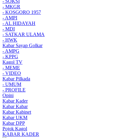
- SOKSI
- MKGR
- KOSGORO 1957
- AMPI
- AL HIDAYAH
- MDI
- SATKAR ULAMA
- HWK
Kabar Sayap Golkar
- AMPG
- KPPG
Kagol TV
- MEME
- VIDEO
Kabar Pilkada
- UMUM
- PROFILE
Opini
Kabar Kader
Kabar Kabar
Kabar Kabinet
Kabar UKM
Kabar DPP
Pojok Kagol
KABAR KADER