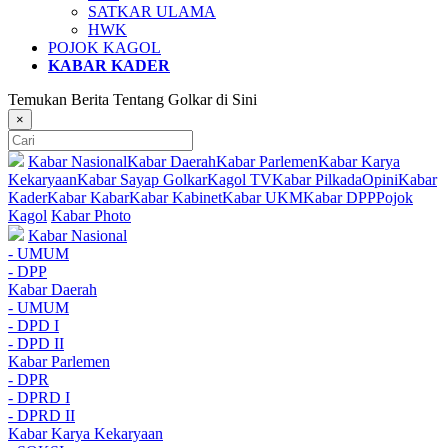
SATKAR ULAMA
HWK
POJOK KAGOL
KABAR KADER
Temukan Berita Tentang Golkar di Sini
×
Kabar Nasional
Kabar Daerah
Kabar Parlemen
Kabar Karya
Kekaryaan
Kabar Sayap Golkar
Kagol TV
Kabar Pilkada
Opini
Kabar
Kader
Kabar Kabar
Kabar Kabinet
Kabar UKM
Kabar DPP
Pojok
Kagol
Kabar Photo
Kabar Nasional
- UMUM
- DPP
Kabar Daerah
- UMUM
- DPD I
- DPD II
Kabar Parlemen
- DPR
- DPRD I
- DPRD II
Kabar Karya Kekaryaan