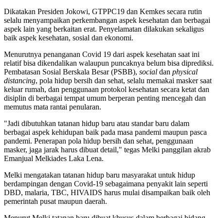
Dikatakan Presiden Jokowi, GTPPC19 dan Kemkes secara rutin
selalu menyampaikan perkembangan aspek kesehatan dan berbagai
aspek lain yang berkaitan erat. Penyelamatan dilakukan sekaligus
baik aspek kesehatan, sosial dan ekonomi.
Menurutnya penanganan Covid 19 dari aspek kesehatan saat ini
relatif bisa dikendalikan walaupun puncaknya belum bisa diprediksi.
Pembatasan Sosial Berskala Besar (PSBB),
social
dan
physical
distancing
, pola hidup bersih dan sehat, selalu memakai masker saat
keluar rumah, dan penggunaan protokol kesehatan secara ketat dan
disiplin di berbagai tempat umum berperan penting mencegah dan
memutus mata rantai penularan.
"Jadi dibutuhkan tatanan hidup baru atau standar baru dalam
berbagai aspek kehidupan baik pada masa pandemi maupun pasca
pandemi. Penerapan pola hidup bersih dan sehat, penggunaan
masker, jaga jarak harus dibuat detail," tegas Melki panggilan akrab
Emanjual Melkiades Laka Lena.
Melki mengatakan tatanan hidup baru masyarakat untuk hidup
berdampingan dengan Covid-19 sebagaimana penyakit lain seperti
DBD, malaria, TBC, HIVAIDS harus mulai disampaikan baik oleh
pemerintah pusat maupun daerah.
Menurut Melki tatanan baru dibuat khusus dalam berbagai bidang