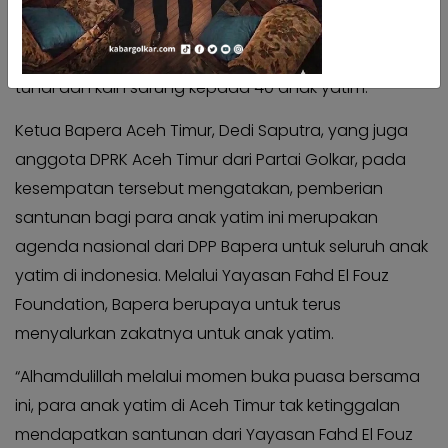
yatim di Kabupaten tersebut. Kegiatan yang
Kabar
Kabar
berlangsung di Peureulak Aceh Timur ini, juga
Pilkada
Pilkada
dirangkai dengan pemberian santunan berupa uang
Opini
Opini
tunai dan kain sarung kepada 40 anak yatim.
Kabar
Kabar
Ketua Bapera Aceh Timur, Dedi Saputra, yang juga
Kader
Kader
anggota DPRK Aceh Timur dari Partai Golkar, pada
Kabar
Kabar
kesempatan tersebut mengatakan, pemberian
Kabar
Kabar
santunan bagi para anak yatim ini merupakan
Kabar
Kabar
agenda nasional dari DPP Bapera untuk seluruh anak
Kabinet
Kabinet
yatim di indonesia. Melalui Yayasan Fahd El Fouz
Kabar
Kabar
Foundation, Bapera berupaya untuk terus
UKM
UKM
menyalurkan zakatnya untuk anak yatim.
Kabar
Kabar
DPP
DPP
“Alhamdulillah melalui momen buka puasa bersama
Pojok
Pojok
ini, para anak yatim di Aceh Timur tak ketinggalan
Kagol
Kagol
mendapatkan santunan dari Yayasan Fahd El Fouz