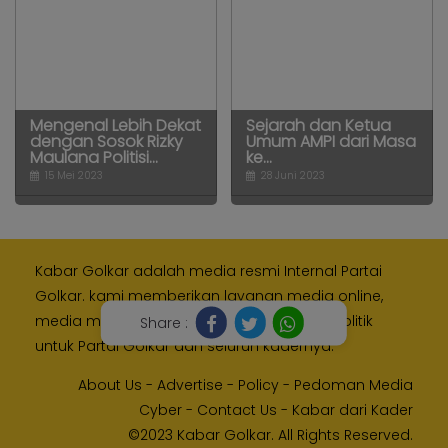
Mengenal Lebih Dekat
Sejarah dan Ketua
dengan Sosok Rizky
Umum AMPI dari Masa
Maulana Politisi...
ke...
15 Mei 2023
28 Juni 2023
Kabar Golkar adalah media resmi Internal Partai
Golkar. kami memberikan layanan media online,
media monitoring dan kampanye digital politik
Share :
untuk Partai Golkar dan seluruh kadernya.
About Us
-
Advertise
-
Policy
-
Pedoman Media
Cyber
-
Contact Us
-
Kabar dari Kader
©2023 Kabar Golkar. All Rights Reserved.