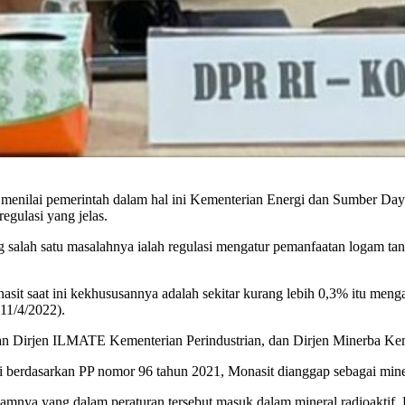
nilai pemerintah dalam hal ini Kementerian Energi dan Sumber Daya
gulasi yang jelas.
lah satu masalahnya ialah regulasi mengatur pemanfaatan logam tanah 
it saat ini kekhususannya adalah sekitar kurang lebih 0,3% itu meng
11/4/2022).
an Dirjen ILMATE Kementerian Perindustrian, dan Dirjen Minerba Ke
ni berdasarkan PP nomor 96 tahun 2021, Monasit dianggap sebagai min
mnya yang dalam peraturan tersebut masuk dalam mineral radioaktif. D