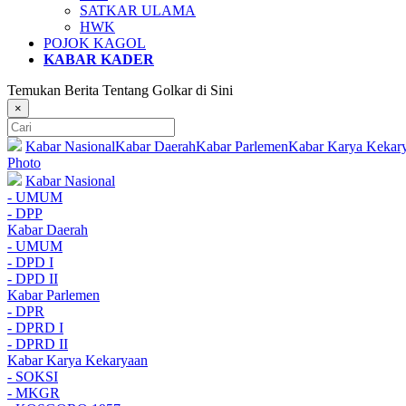
SATKAR ULAMA
HWK
POJOK KAGOL
KABAR KADER
Temukan Berita Tentang Golkar di Sini
×
Kabar Nasional
Kabar Daerah
Kabar Parlemen
Kabar Karya Kekar
Photo
Kabar Nasional
- UMUM
- DPP
Kabar Daerah
- UMUM
- DPD I
- DPD II
Kabar Parlemen
- DPR
- DPRD I
- DPRD II
Kabar Karya Kekaryaan
- SOKSI
- MKGR