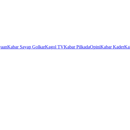
yaan
Kabar Sayap Golkar
Kagol TV
Kabar Pilkada
Opini
Kabar Kader
Ka