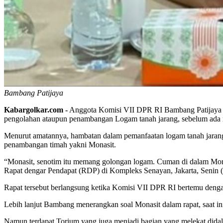
Bambang Patijaya
Kabargolkar.com -
Anggota Komisi VII DPR RI Bambang Patijaya me
pengolahan ataupun penambangan Logam tanah jarang, sebelum ada re
Menurut amatannya, hambatan dalam pemanfaatan logam tanah jarang sa
penambangan timah yakni Monasit.
“Monasit, senotim itu memang golongan logam. Cuman di dalam Monas
Rapat dengar Pendapat (RDP) di Kompleks Senayan, Jakarta, Senin (
Rapat tersebut berlangsung ketika Komisi VII DPR RI bertemu deng
Lebih lanjut Bambang menerangkan soal Monasit dalam rapat, saat i
Namun terdapat Torium yang juga menjadi bagian yang melekat didala