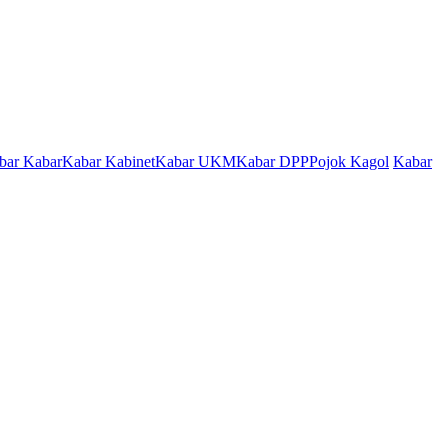
bar Kabar
Kabar Kabinet
Kabar UKM
Kabar DPP
Pojok Kagol
Kabar