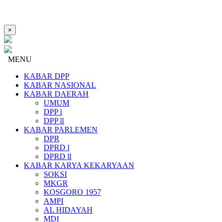
×
MENU
KABAR DPP
KABAR NASIONAL
KABAR DAERAH
UMUM
DPP l
DPP ll
KABAR PARLEMEN
DPR
DPRD l
DPRD ll
KABAR KARYA KEKARYAAN
SOKSI
MKGR
KOSGORO 1957
AMPI
AL HIDAYAH
MDI