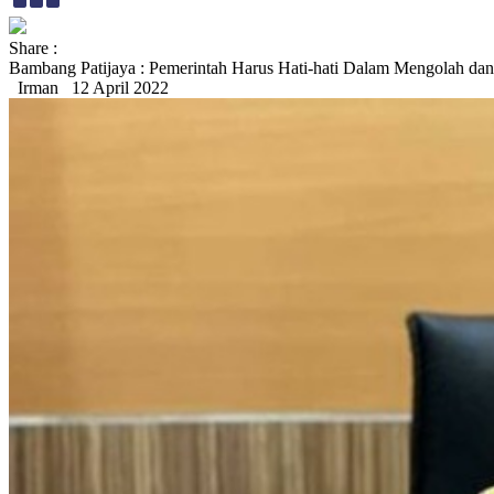
Share :
Bambang Patijaya : Pemerintah Harus Hati-hati Dalam Mengolah da
Irman
12 April 2022