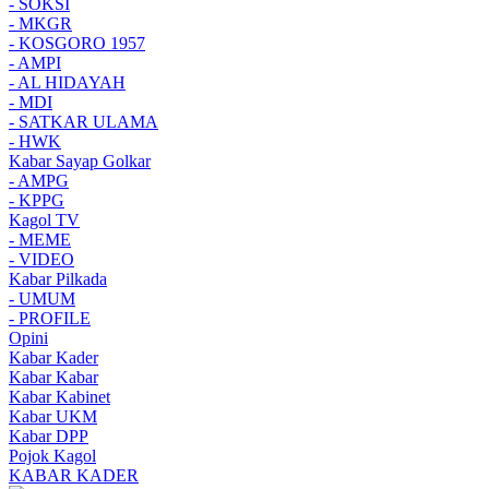
- SOKSI
- MKGR
- KOSGORO 1957
- AMPI
- AL HIDAYAH
- MDI
- SATKAR ULAMA
- HWK
Kabar Sayap Golkar
- AMPG
- KPPG
Kagol TV
- MEME
- VIDEO
Kabar Pilkada
- UMUM
- PROFILE
Opini
Kabar Kader
Kabar Kabar
Kabar Kabinet
Kabar UKM
Kabar DPP
Pojok Kagol
KABAR KADER