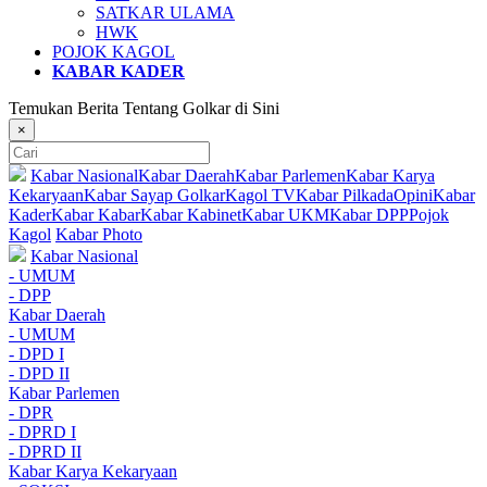
SATKAR ULAMA
HWK
POJOK KAGOL
KABAR KADER
Temukan Berita Tentang Golkar di Sini
×
Kabar Nasional
Kabar Daerah
Kabar Parlemen
Kabar Karya
Kekaryaan
Kabar Sayap Golkar
Kagol TV
Kabar Pilkada
Opini
Kabar
Kader
Kabar Kabar
Kabar Kabinet
Kabar UKM
Kabar DPP
Pojok
Kagol
Kabar Photo
Kabar Nasional
- UMUM
- DPP
Kabar Daerah
- UMUM
- DPD I
- DPD II
Kabar Parlemen
- DPR
- DPRD I
- DPRD II
Kabar Karya Kekaryaan