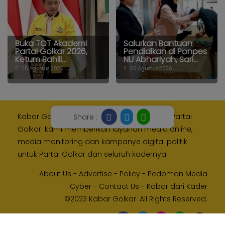
Buka TOT Akademi
Salurkan Bantuan
Partai Golkar 2026,
Pendidikan di Ponpes
Ketum Bahlil...
NU Abhariyah, Sari...
05 Agustus 2026
05 Agustus 2026
Kabar Golkar adalah media resmi Internal Partai
Share :
Golkar. kami memberikan layanan media online,
media monitoring dan kampanye digital politik
untuk Partai Golkar dan seluruh kadernya.
About Us
-
Advertise
-
Policy
-
Pedoman Media
Cyber
-
Contact Us
-
Kabar dari Kader
©2023 Kabar Golkar. All Rights Reserved.