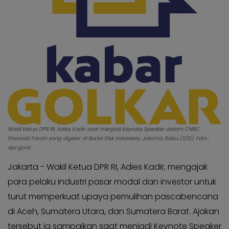
Kabar
Kabar
Pilkada
Pilkada
Opini
Opini
Kabar
Kabar
Kader
Kader
Kabar
Kabar
Kabar
Kabar
Kabar
Kabar
Kabinet
Kabinet
Wakil Ketua DPR RI, Adies Kadir saat menjadi Keynote Speaker dalam CNBC
Kabar
Financial Forum yang digelar di Bursa Efek Indonesia, Jakarta, Rabu (3/12). Foto :
Kabar
UKM
dpr.go.id
UKM
Kabar
Jakarta - Wakil Ketua DPR RI, Adies Kadir, mengajak
Kabar
DPP
para pelaku industri pasar modal dan investor untuk
DPP
Pojok
turut memperkuat upaya pemulihan pascabencana
Pojok
Kagol
di Aceh, Sumatera Utara, dan Sumatera Barat. Ajakan
Kagol
KABAR
tersebut ia sampaikan saat menjadi Keynote Speaker