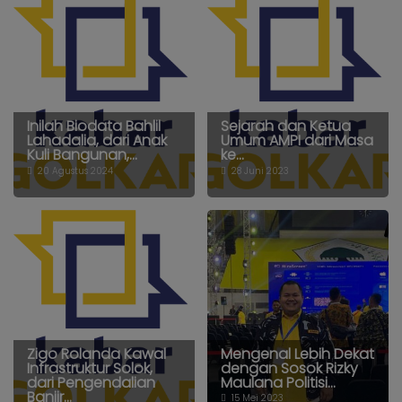
Inilah Biodata Bahlil
Sejarah dan Ketua
Lahadalia, dari Anak
Umum AMPI dari Masa
Kuli Bangunan,...
ke...
20 Agustus 2024
28 Juni 2023
Zigo Rolanda Kawal
Mengenal Lebih Dekat
Infrastruktur Solok,
dengan Sosok Rizky
dari Pengendalian
Maulana Politisi...
Banjir...
15 Mei 2023