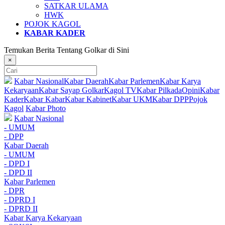
SATKAR ULAMA
HWK
POJOK KAGOL
KABAR KADER
Temukan Berita Tentang Golkar di Sini
×
Kabar Nasional
Kabar Daerah
Kabar Parlemen
Kabar Karya
Kekaryaan
Kabar Sayap Golkar
Kagol TV
Kabar Pilkada
Opini
Kabar
Kader
Kabar Kabar
Kabar Kabinet
Kabar UKM
Kabar DPP
Pojok
Kagol
Kabar Photo
Kabar Nasional
- UMUM
- DPP
Kabar Daerah
- UMUM
- DPD I
- DPD II
Kabar Parlemen
- DPR
- DPRD I
- DPRD II
Kabar Karya Kekaryaan