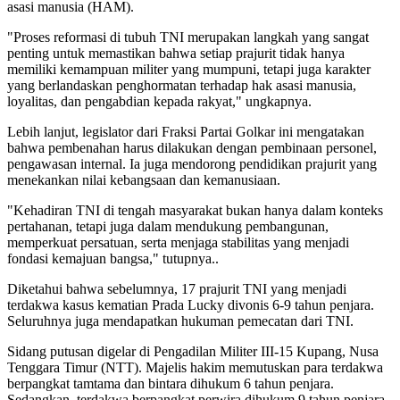
asasi manusia (HAM).
"Proses reformasi di tubuh TNI merupakan langkah yang sangat
penting untuk memastikan bahwa setiap prajurit tidak hanya
memiliki kemampuan militer yang mumpuni, tetapi juga karakter
yang berlandaskan penghormatan terhadap hak asasi manusia,
loyalitas, dan pengabdian kepada rakyat," ungkapnya.
Lebih lanjut, legislator dari Fraksi Partai Golkar ini mengatakan
bahwa pembenahan harus dilakukan dengan pembinaan personel,
pengawasan internal. Ia juga mendorong pendidikan prajurit yang
menekankan nilai kebangsaan dan kemanusiaan.
"Kehadiran TNI di tengah masyarakat bukan hanya dalam konteks
pertahanan, tetapi juga dalam mendukung pembangunan,
memperkuat persatuan, serta menjaga stabilitas yang menjadi
fondasi kemajuan bangsa," tutupnya..
Diketahui bahwa sebelumnya, 17 prajurit TNI yang menjadi
terdakwa kasus kematian Prada Lucky divonis 6-9 tahun penjara.
Seluruhnya juga mendapatkan hukuman pemecatan dari TNI.
Sidang putusan digelar di Pengadilan Militer III-15 Kupang, Nusa
Tenggara Timur (NTT). Majelis hakim memutuskan para terdakwa
berpangkat tamtama dan bintara dihukum 6 tahun penjara.
Sedangkan, terdakwa berpangkat perwira dihukum 9 tahun penjara.