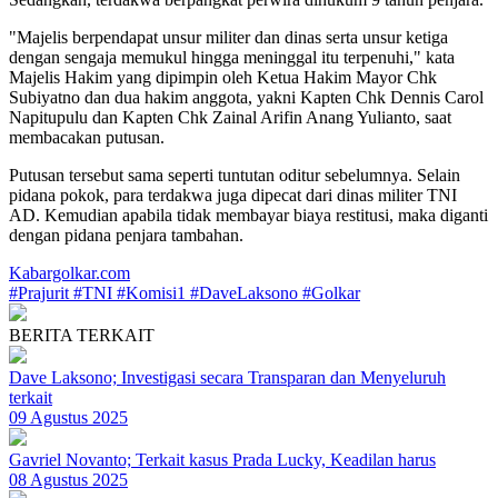
"Majelis berpendapat unsur militer dan dinas serta unsur ketiga
dengan sengaja memukul hingga meninggal itu terpenuhi," kata
Majelis Hakim yang dipimpin oleh Ketua Hakim Mayor Chk
Subiyatno dan dua hakim anggota, yakni Kapten Chk Dennis Carol
Napitupulu dan Kapten Chk Zainal Arifin Anang Yulianto, saat
membacakan putusan.
Putusan tersebut sama seperti tuntutan oditur sebelumnya. Selain
pidana pokok, para terdakwa juga dipecat dari dinas militer TNI
AD. Kemudian apabila tidak membayar biaya restitusi, maka diganti
dengan pidana penjara tambahan.
Kabargolkar.com
#Prajurit
#TNI
#Komisi1
#DaveLaksono
#Golkar
BERITA TERKAIT
Dave Laksono; Investigasi secara Transparan dan Menyeluruh
terkait
09 Agustus 2025
Gavriel Novanto; Terkait kasus Prada Lucky, Keadilan harus
08 Agustus 2025