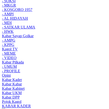
- SOKSI
- MKGR
- KOSGORO 1957
- AMPI
- AL HIDAYAH
- MDI
- SATKAR ULAMA
- HWK
Kabar Sayap Golkar
- AMPG
- KPPG
Kagol TV
- MEME
- VIDEO
Kabar Pilkada
- UMUM
- PROFILE
Opini
Kabar Kader
Kabar Kabar
Kabar Kabinet
Kabar UKM
Kabar DPP
Pojok Kagol
KABAR KADER