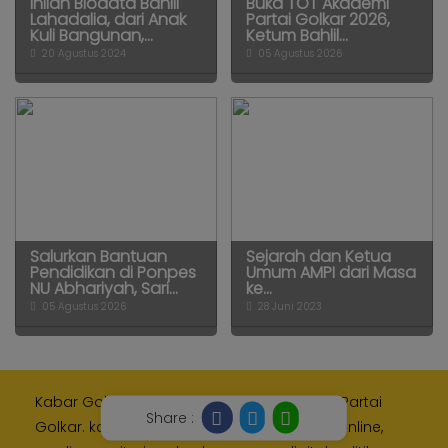
Inilah Biodata Bahlil
Buka TOT Akademi
Lahadalia, dari Anak
Partai Golkar 2026,
Kuli Bangunan,...
Ketum Bahlil...
20 Agustus 2024
05 Agustus 2026
Salurkan Bantuan
Sejarah dan Ketua
Pendidikan di Ponpes
Umum AMPI dari Masa
NU Abhariyah, Sari...
ke...
05 Agustus 2026
28 Juni 2023
Kabar Golkar adalah media resmi Internal Partai
Share :
Golkar. kami memberikan layanan media online,