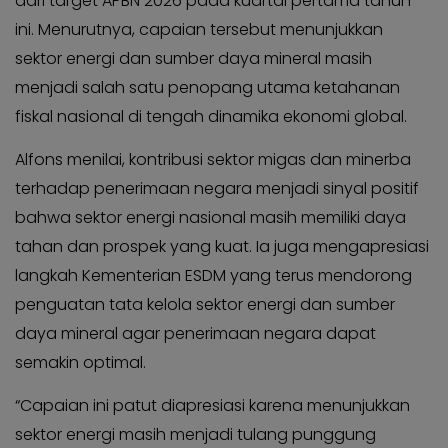
dari target APBN 2026 pada kuartal pertama tahun
Kabar
Kabar
Pilkada
ini. Menurutnya, capaian tersebut menunjukkan
Pilkada
sektor energi dan sumber daya mineral masih
Opini
Opini
menjadi salah satu penopang utama ketahanan
Kabar
Kabar
fiskal nasional di tengah dinamika ekonomi global.
Kader
Kader
Kabar
Alfons menilai, kontribusi sektor migas dan minerba
Kabar
Kabar
terhadap penerimaan negara menjadi sinyal positif
Kabar
Kabar
bahwa sektor energi nasional masih memiliki daya
Kabar
Kabinet
tahan dan prospek yang kuat. Ia juga mengapresiasi
Kabinet
Kabar
langkah Kementerian ESDM yang terus mendorong
Kabar
UKM
penguatan tata kelola sektor energi dan sumber
UKM
Kabar
daya mineral agar penerimaan negara dapat
Kabar
DPP
semakin optimal.
DPP
Pojok
Pojok
“Capaian ini patut diapresiasi karena menunjukkan
Kagol
Kagol
sektor energi masih menjadi tulang punggung
KABAR