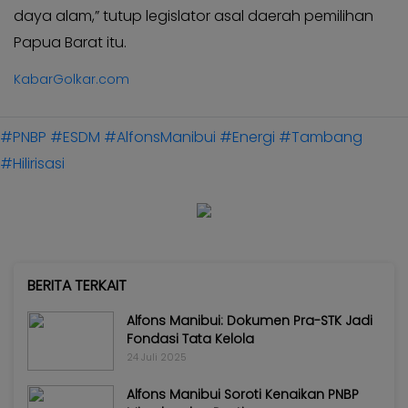
daya alam,” tutup legislator asal daerah pemilihan
Papua Barat itu.
KabarGolkar.com
#PNBP
#ESDM
#AlfonsManibui
#Energi
#Tambang
#Hilirisasi
BERITA TERKAIT
Alfons Manibui: Dokumen Pra-STK Jadi
Fondasi Tata Kelola
24 Juli 2025
Alfons Manibui Soroti Kenaikan PNBP