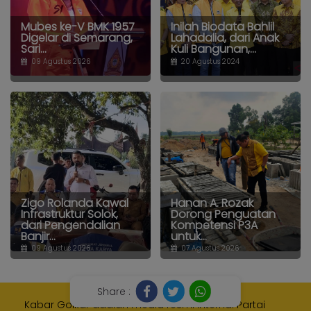
Mubes ke-V BMK 1957
Inilah Biodata Bahlil
Digelar di Semarang,
Lahadalia, dari Anak
Sari...
Kuli Bangunan,...
09 Agustus 2026
20 Agustus 2024
Zigo Rolanda Kawal
Hanan A. Rozak
Infrastruktur Solok,
Dorong Penguatan
dari Pengendalian
Kompetensi P3A
Banjir...
untuk...
09 Agustus 2026
07 Agustus 2026
Share :
Kabar Golkar adalah media resmi Internal Partai