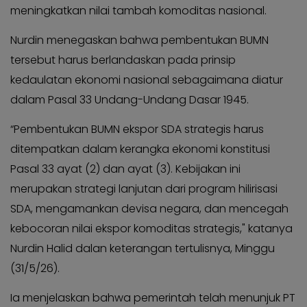
KABAR
Kabar
meningkatkan nilai tambah komoditas nasional.
KADER
Photo
Nurdin menegaskan bahwa pembentukan BUMN
tersebut harus berlandaskan pada prinsip
kedaulatan ekonomi nasional sebagaimana diatur
dalam Pasal 33 Undang-Undang Dasar 1945.
“Pembentukan BUMN ekspor SDA strategis harus
ditempatkan dalam kerangka ekonomi konstitusi
Pasal 33 ayat (2) dan ayat (3). Kebijakan ini
merupakan strategi lanjutan dari program hilirisasi
SDA, mengamankan devisa negara, dan mencegah
kebocoran nilai ekspor komoditas strategis," katanya
Nurdin Halid dalan keterangan tertulisnya, Minggu
(31/5/26).
Ia menjelaskan bahwa pemerintah telah menunjuk PT