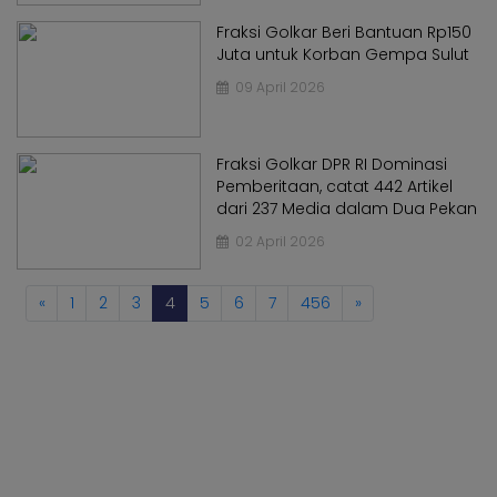
Kabar
Kabar
Pilkada
Fraksi Golkar Beri Bantuan Rp150
Pilkada
Juta untuk Korban Gempa Sulut
Opini
Opini
09 April 2026
Kabar
Kabar
Kader
Kader
Fraksi Golkar DPR RI Dominasi
Kabar
Kabar
Pemberitaan, catat 442 Artikel
Kabar
dari 237 Media dalam Dua Pekan
Kabar
Kabar
02 April 2026
Kabar
Kabinet
Kabinet
Kabar
«
1
2
3
4
5
6
7
456
»
Kabar
UKM
UKM
Kabar
Kabar
DPP
DPP
Pojok
Pojok
Kagol
Kagol
KABAR