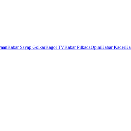
yaan
Kabar Sayap Golkar
Kagol TV
Kabar Pilkada
Opini
Kabar Kader
Ka