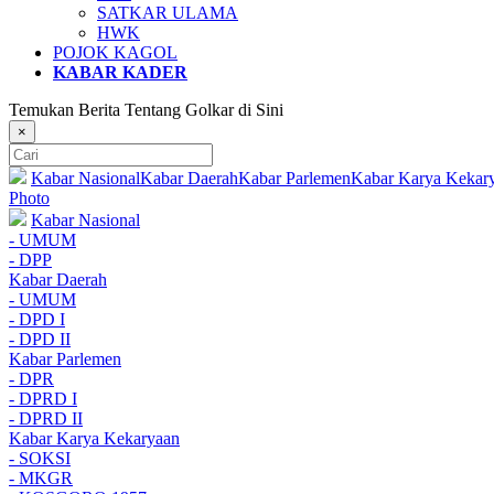
SATKAR ULAMA
HWK
POJOK KAGOL
KABAR KADER
Temukan Berita Tentang Golkar di Sini
×
Kabar Nasional
Kabar Daerah
Kabar Parlemen
Kabar Karya Kekar
Photo
Kabar Nasional
- UMUM
- DPP
Kabar Daerah
- UMUM
- DPD I
- DPD II
Kabar Parlemen
- DPR
- DPRD I
- DPRD II
Kabar Karya Kekaryaan
- SOKSI
- MKGR