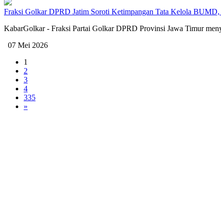
Fraksi Golkar DPRD Jatim Soroti Ketimpangan Tata Kelola BUMD,
KabarGolkar - Fraksi Partai Golkar DPRD Provinsi Jawa Timur menyor
07 Mei 2026
1
2
3
4
335
»