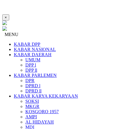
×
MENU
KABAR DPP
KABAR NASIONAL
KABAR DAERAH
UMUM
DPP l
DPP ll
KABAR PARLEMEN
DPR
DPRD l
DPRD ll
KABAR KARYA KEKARYAAN
SOKSI
MKGR
KOSGORO 1957
AMPI
AL HIDAYAH
MDI