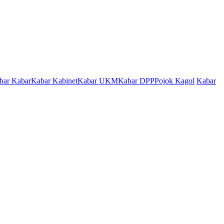
bar Kabar
Kabar Kabinet
Kabar UKM
Kabar DPP
Pojok Kagol
Kabar