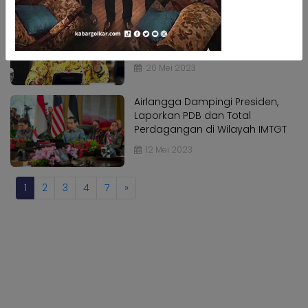
Kabar
Kabar
Legislator Golkar DPRD DKI Desak
Pilkada
Pilkada
Syarat Peserta PPDB Afirmasi
Terdaftar di PIP Dihapus
Opini
Opini
20 Mei 2023
Kabar
Kabar
Kader
Kader
Airlangga Dampingi Presiden,
Kabar
Laporkan PDB dan Total
Kabar
Perdagangan di Wilayah IMTGT
Kabar
Kabar
12 Mei 2023
Kabar
Kabar
Kabinet
Kabinet
1
2
3
4
7
»
Kabar
Kabar
UKM
UKM
Kabar
Kabar
DPP
DPP
Pojok
Pojok
Kagol
Kagol