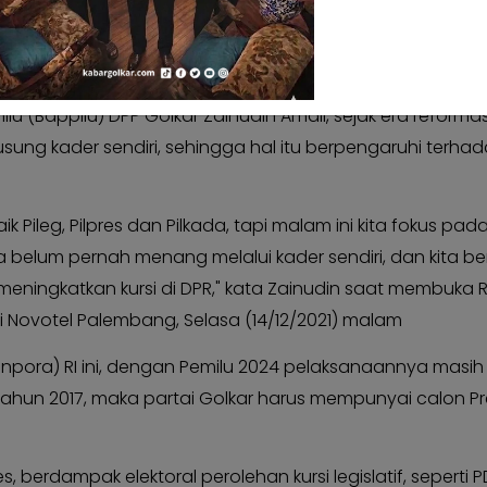
slatif (Pileg) dan Pemilu Presiden (Pilpres)
 Golongan Karya (Golkar) semakin memantapkan ketua u
ilpres 2024.
Bappilu) DPP Golkar Zainudin Amali, sejak era reformasi
ung kader sendiri, sehingga hal itu berpengaruhi terha
eg, Pilpres dan Pilkada, tapi malam ini kita fokus pada 
ta belum pernah menang melalui kader sendiri, dan kita b
a meningkatkan kursi di DPR," kata Zainudin saat membuka
 Novotel Palembang, Selasa (14/12/2021) malam
pora) RI ini, dengan Pemilu 2024 pelaksanaannya masih
un 2017, maka partai Golkar harus mempunyai calon Pr
, berdampak elektoral perolehan kursi legislatif, seperti P