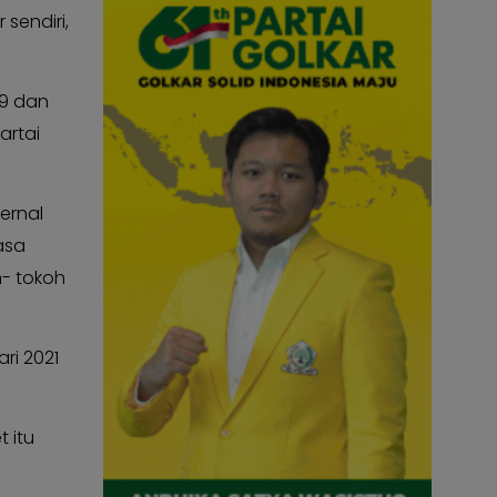
sendiri,
19 dan
artai
ernal
asa
h- tokoh
ri 2021
 itu