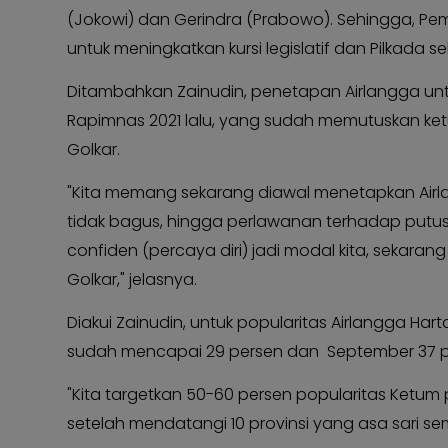
(Jokowi) dan Gerindra (Prabowo). Sehingga, Pemi
Kabar
KABAR
Photo
KADER
untuk meningkatkan kursi legislatif dan Pilkada se
Ditambahkan Zainudin, penetapan Airlangga unt
Rapimnas 2021 lalu, yang sudah memutuskan ketu
Golkar.
"Kita memang sekarang diawal menetapkan Airla
tidak bagus, hingga perlawanan terhadap putusa
confiden (percaya diri) jadi modal kita, sekaran
Golkar," jelasnya.
Diakui Zainudin, untuk popularitas Airlangga Har
sudah mencapai 29 persen dan September 37 p
"Kita targetkan 50-60 persen popularitas Ketum 
setelah mendatangi 10 provinsi yang asa sari s