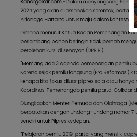
Kabargolkar.com -
Dalam menyongsong Pemilu legi
Kabar
Kabar
2024 yang akan dilaksanakan serentak, partai
Pilkada
Pilkada
Airlangga Hartarto untuk maju dalam kontestasi P
Opini
Opini
Dimana menurut Ketua Badan Pemenangan Pemilu (
Kabar
Kabar
berlambang pohon beringin tidak pernah mengus
Kader
Kader
perolehan kursi di senayan (DPR RI).
Kabar
Kabar
Kabar
Kabar
"Memang ada 3 agenda pemenangan pemilu baik Pil
Karena sejak pemilu langsung (Era Reformasi) ki
Kabar
Kabar
Kabinet
Kabinet
kenapa kita fokus diluar pilpres saja atau hany
Koordinasi Pemenangab pemilu partai Golkdar di
Kabar
Kabar
UKM
UKM
Diungkapkan Menteri Pemuda dan Olahraga (Men
Kabar
Kabar
berpatokan dengan Undang- undang nomor 7 tah
DPP
DPP
sendiri untuk Pilpres kedepan.
Pojok
Pojok
Kagol
Kagol
"Pelajaran pemilu 2019 partai yang memiliki capres