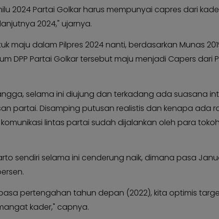
lu 2024 Partai Golkar harus mempunyai capres dari kader 
lanjutnya 2024," ujarnya.
uk maju dalam Pilpres 2024 nanti, berdasarkan Munas 20
m DPP Partai Golkar tersebut maju menjadi Capers dari P
ngga, selama ini diujung dan terkadang ada suasana int
n partai. Disamping putusan realistis dan kenapa ada r
g komunikasi lintas partai sudah dijalankan oleh para toko
tarto sendiri selama ini cenderung naik, dimana pasa Janua
ersen.
pasa pertengahan tahun depan (2022), kita optimis target
emangat kader," capnya.