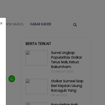
×
POJOK KAGOL
KABAR KADER
BERITA TERKAIT
Survei Ungkap
Popularitas Golkar
Terus Naik, Ketua
Bakumham:
03 Februari 2022
Golkar Sumsel Siap
Beri Kejutan Usung
Bacagub Yang
08 Juli 2023
Popularitas Naik,