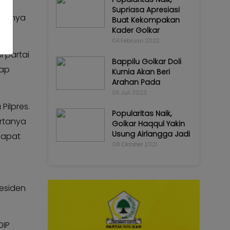
Supriasa Apresiasi
mumnya
Buat Kekompakan
Kader Golkar
04 Februari 2022
 partai
Bappilu Golkar Doli
dap
Kurnia Akan Beri
Arahan Pada
05 Juli 2023
Pilpres.
Popularitas Naik,
ertanya
Golkar Haqqul Yakin
Usung Airlangga Jadi
 Rapat
08 Oktober 2021
esiden
DIP