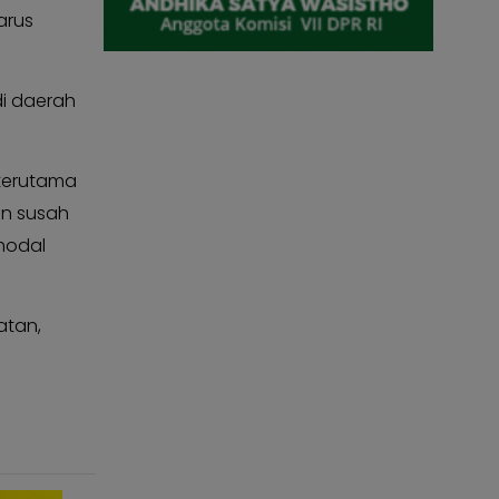
arus
di daerah
 terutama
an susah
modal
atan,