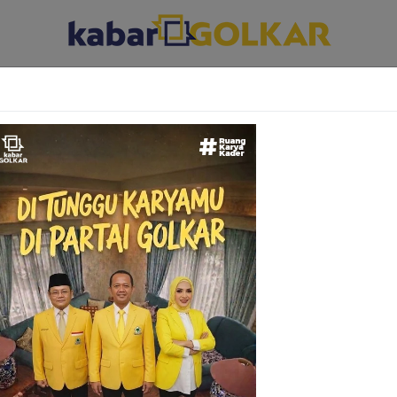
ABAR DAERAH
KABAR PARLEMEN
KABAR KARYA KEKARYAAN
ga Naik Terus,
r Beri Arahan Ini
der di Sumsel