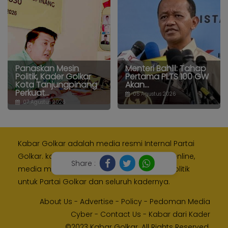
Panaskan Mesin
Menteri Bahlil: Tahap
Politik, Kader Golkar
Pertama PLTS 100 GW
Kota Tanjungpinang
Akan...
Perkuat...
05 Agustus 2026
07 Agustus 2026
Kabar Golkar adalah media resmi Internal Partai
Golkar. kami memberikan layanan media online,
Share :
media monitoring dan kampanye digital politik
untuk Partai Golkar dan seluruh kadernya.
About Us
-
Advertise
-
Policy
-
Pedoman Media
Cyber
-
Contact Us
-
Kabar dari Kader
©2023 Kabar Golkar. All Rights Reserved.