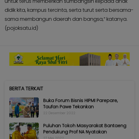
untuk terus memberikan sumbangsih kepada anak
KABAR
Kabar
didik kita, kampus tercinta, serta turut serta bersama-
KADER
Photo
sama membangun daerah dan bangsa,” katanya.
(pojoksatu.id)
BERITA TERKAIT
Buka Forum Bisnis HIPMI Parepare,
Taufan Pawe Tekankan
22 Desember 2022
Puluhan Tokoh Masyarakat Bantaeng
Pendukung Prof NA Nyatakan
27 Mei 2022