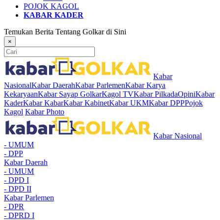
POJOK KAGOL
KABAR KADER
Temukan Berita Tentang Golkar di Sini
×
Kabar
Nasional
Kabar Daerah
Kabar Parlemen
Kabar Karya
Kekaryaan
Kabar Sayap Golkar
Kagol TV
Kabar Pilkada
Opini
Kabar
Kader
Kabar Kabar
Kabar Kabinet
Kabar UKM
Kabar DPP
Pojok
Kagol
Kabar Photo
Kabar Nasional
- UMUM
- DPP
Kabar Daerah
- UMUM
- DPD I
- DPD II
Kabar Parlemen
- DPR
- DPRD I