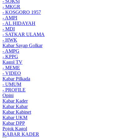
- SOKSI
- MKGR
- KOSGORO 1957
- AMPI
- AL HIDAYAH
- MDI
- SATKAR ULAMA
- HWK
Kabar Sayap Golkar
- AMPG
- KPPG
Kagol TV
- MEME
- VIDEO
Kabar Pilkada
- UMUM
- PROFILE
Opini
Kabar Kader
Kabar Kabar
Kabar Kabinet
Kabar UKM
Kabar DPP
Pojok Kagol
KABAR KADER