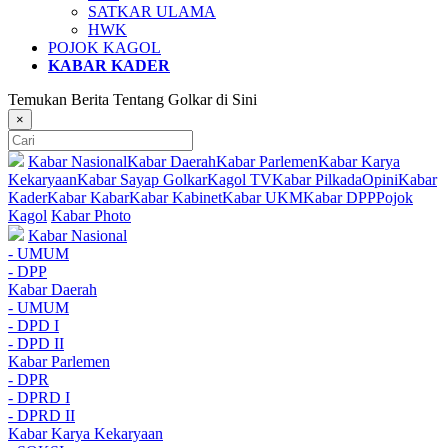
SATKAR ULAMA
HWK
POJOK KAGOL
KABAR KADER
Temukan Berita Tentang Golkar di Sini
×
Kabar Nasional
Kabar Daerah
Kabar Parlemen
Kabar Karya
Kekaryaan
Kabar Sayap Golkar
Kagol TV
Kabar Pilkada
Opini
Kabar
Kader
Kabar Kabar
Kabar Kabinet
Kabar UKM
Kabar DPP
Pojok
Kagol
Kabar Photo
Kabar Nasional
- UMUM
- DPP
Kabar Daerah
- UMUM
- DPD I
- DPD II
Kabar Parlemen
- DPR
- DPRD I
- DPRD II
Kabar Karya Kekaryaan