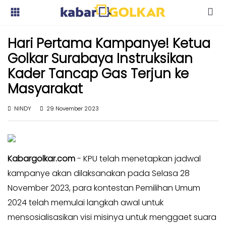
Kabar
Kabar
Hari Pertama Kampanye! Ketua
Nasional
Nasional
Golkar Surabaya Instruksikan
Kabar
Kabar
Kader Tancap Gas Terjun ke
Daerah
Daerah
Masyarakat
Kabar
Kabar
Parlemen
Parlemen
NINDY
29 November 2023
Kabar
Kabar
Karya
Karya
Kekaryaan
Kekaryaan
Kabargolkar.com
- KPU telah menetapkan jadwal
Kabar
Kabar
kampanye akan dilaksanakan pada Selasa 28
Sayap
Sayap
November 2023, para kontestan Pemilihan Umum
Golkar
Golkar
2024 telah memulai langkah awal untuk
Kagol
Kagol
mensosialisasikan visi misinya untuk menggaet suara
TV
TV