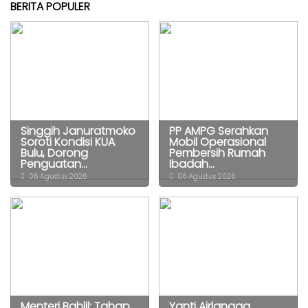
BERITA POPULER
Singgih Januratmoko
PP AMPG Serahkan
Soroti Kondisi KUA
Mobil Operasional
Bulu, Dorong
Pembersih Rumah
Penguatan...
Ibadah...
06 Agustus 2026
06 Agustus 2026
Menteri Bahlil: Tahap
Yanti Airlangga