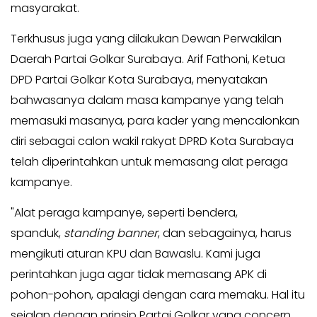
masyarakat.
Kabar
Kabar
Pilkada
Pilkada
Terkhusus juga yang dilakukan Dewan Perwakilan
Opini
Opini
Daerah Partai Golkar Surabaya. Arif Fathoni, Ketua
Kabar
DPD Partai Golkar Kota Surabaya, menyatakan
Kabar
Kader
Kader
bahwasanya dalam masa kampanye yang telah
Kabar
memasuki masanya, para kader yang mencalonkan
Kabar
Kabar
Kabar
diri sebagai calon wakil rakyat DPRD Kota Surabaya
Kabar
telah diperintahkan untuk memasang alat peraga
Kabar
Kabinet
Kabinet
kampanye.
Kabar
Kabar
"Alat peraga kampanye, seperti bendera,
UKM
UKM
spanduk,
standing banner
, dan sebagainya, harus
Kabar
Kabar
mengikuti aturan KPU dan Bawaslu. Kami juga
DPP
DPP
perintahkan juga agar tidak memasang APK di
Pojok
Pojok
pohon-pohon, apalagi dengan cara memaku. Hal itu
Kagol
Kagol
sejalan dengan prinsip Partai Golkar yang concern