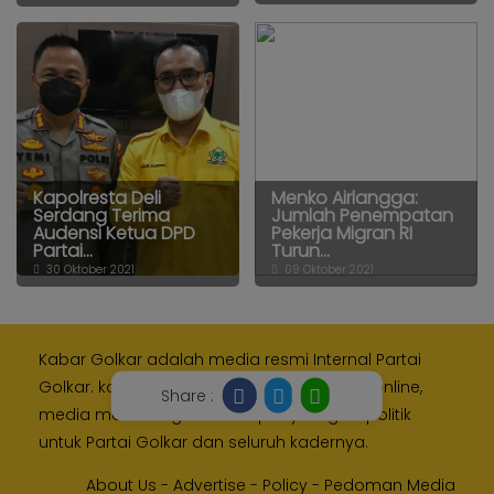
Kapolresta Deli
Menko Airlangga:
Serdang Terima
Jumlah Penempatan
Audensi Ketua DPD
Pekerja Migran RI
Partai...
Turun...
30 Oktober 2021
09 Oktober 2021
Kabar Golkar adalah media resmi Internal Partai
Golkar. kami memberikan layanan media online,
Share :
media monitoring dan kampanye digital politik
untuk Partai Golkar dan seluruh kadernya.
About Us
-
Advertise
-
Policy
-
Pedoman Media