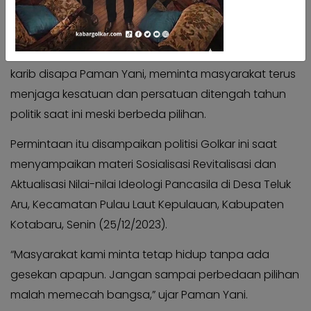
Kabar
Kabar
Pilkada
Pilkada
Kabargolkar.com
- Wakil Ketua Komisi II DPRD Provinsi
Opini
Kalimantan Selatan (Kalsel), Muhammad Yani Helmi
Opini
karib disapa Paman Yani, meminta masyarakat terus
Kabar
Kabar
Kader
menjaga kesatuan dan persatuan ditengah tahun
Kader
politik saat ini meski berbeda pilihan.
Kabar
Kabar
Kabar
Kabar
Permintaan itu disampaikan politisi Golkar ini saat
Kabar
Kabar
menyampaikan materi Sosialisasi Revitalisasi dan
Kabinet
Kabinet
Aktualisasi Nilai-nilai Ideologi Pancasila di Desa Teluk
Kabar
Kabar
Aru, Kecamatan Pulau Laut Kepulauan, Kabupaten
UKM
UKM
Kotabaru, Senin (25/12/2023).
Kabar
Kabar
DPP
“Masyarakat kami minta tetap hidup tanpa ada
DPP
gesekan apapun. Jangan sampai perbedaan pilihan
Pojok
Pojok
Kagol
malah memecah bangsa,” ujar Paman Yani.
Kagol