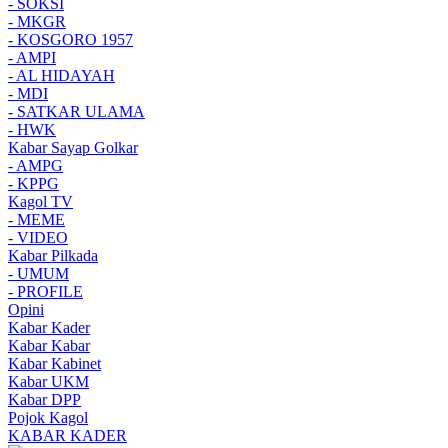
- SOKSI
- MKGR
- KOSGORO 1957
- AMPI
- AL HIDAYAH
- MDI
- SATKAR ULAMA
- HWK
Kabar Sayap Golkar
- AMPG
- KPPG
Kagol TV
- MEME
- VIDEO
Kabar Pilkada
- UMUM
- PROFILE
Opini
Kabar Kader
Kabar Kabar
Kabar Kabinet
Kabar UKM
Kabar DPP
Pojok Kagol
KABAR KADER