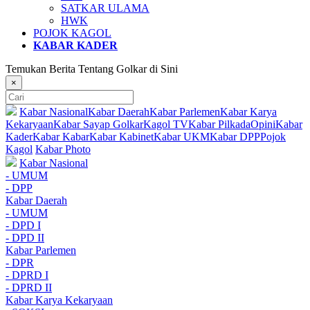
SATKAR ULAMA
HWK
POJOK KAGOL
KABAR KADER
Temukan Berita Tentang Golkar di Sini
×
Kabar Nasional
Kabar Daerah
Kabar Parlemen
Kabar Karya
Kekaryaan
Kabar Sayap Golkar
Kagol TV
Kabar Pilkada
Opini
Kabar
Kader
Kabar Kabar
Kabar Kabinet
Kabar UKM
Kabar DPP
Pojok
Kagol
Kabar Photo
Kabar Nasional
- UMUM
- DPP
Kabar Daerah
- UMUM
- DPD I
- DPD II
Kabar Parlemen
- DPR
- DPRD I
- DPRD II
Kabar Karya Kekaryaan