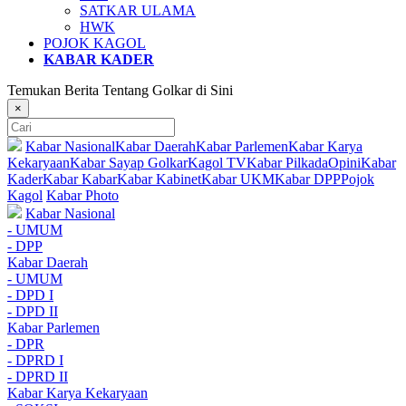
SATKAR ULAMA
HWK
POJOK KAGOL
KABAR KADER
Temukan Berita Tentang Golkar di Sini
×
Kabar Nasional
Kabar Daerah
Kabar Parlemen
Kabar Karya
Kekaryaan
Kabar Sayap Golkar
Kagol TV
Kabar Pilkada
Opini
Kabar
Kader
Kabar Kabar
Kabar Kabinet
Kabar UKM
Kabar DPP
Pojok
Kagol
Kabar Photo
Kabar Nasional
- UMUM
- DPP
Kabar Daerah
- UMUM
- DPD I
- DPD II
Kabar Parlemen
- DPR
- DPRD I
- DPRD II
Kabar Karya Kekaryaan