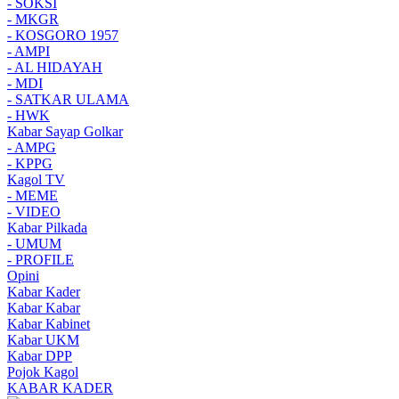
- SOKSI
- MKGR
- KOSGORO 1957
- AMPI
- AL HIDAYAH
- MDI
- SATKAR ULAMA
- HWK
Kabar Sayap Golkar
- AMPG
- KPPG
Kagol TV
- MEME
- VIDEO
Kabar Pilkada
- UMUM
- PROFILE
Opini
Kabar Kader
Kabar Kabar
Kabar Kabinet
Kabar UKM
Kabar DPP
Pojok Kagol
KABAR KADER