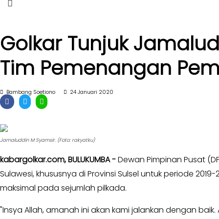
II
Kabar
Kabar
Pilkada
Parlemen
Golkar Tunjuk Jamalud
Opini
-
Kabar
Tim Pemenangan Pemi
DPR
Kader
-
DPRD
Kabar
Bambang Soetiono
24 Januari 2020
I
Kabar
-
Kabar
DPRD
Kabinet
II
Jamaluddin M Syamsir. (Foto: rakyatku)
Kabar
Kabar
UKM
kabargolkar.com,
BULUKUMBA -
Dewan Pimpinan Pusat (DP
Karya
Kekaryaan
Kabar
Sulawesi, khususnya di Provinsi Sulsel untuk periode 20
DPP
maksimal pada sejumlah pilkada.
-
SOKSI
Pojok
"Insya Allah, amanah ini akan kami jalankan dengan baik
-
Kagol