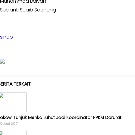
Muhammad Balyah
Golkar
Sucianti Suaib Saenong
-
AMPG
----------
-
KPPG
sindo
Kagol
TV
-
MEME
-
VIDEO
BERITA TERKAIT
Kabar
Pilkada
-
UMUM
Jokowi Tunjuk Menko Luhut Jadi Koordinator PPKM Darurat
-
0 Juni 2021
PROFILE