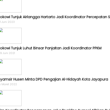
Opini
Kabar
Jokowi Tunjuk Airlangga Hartarto Jadi Koordinator Percepat
Kader
1 Juni 2023
Kabar
Kabar
Jokowi Tunjuk Luhut Binsar Panjaitan Jadi Koordinator PPKM
Kabar
9 Juni 2021
Kabinet
Kabar
UKM
Syamsir Husen Minta DPD Pengajian Al-Hidayah Kota Jayapura
Kabar
5 Maret 2022
DPP
Pojok
Kagol