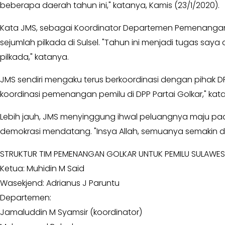
MKGR
beberapa daerah tahun ini," katanya, Kamis (23/1/2020).
Kabar
-
Photo
Kata JMS, sebagai Koordinator Departemen Pemenangan
KOSGORO
1957
sejumlah pilkada di Sulsel. "Tahun ini menjadi tugas s
-
pilkada," katanya.
AMPI
-
JMS sendiri mengaku terus berkoordinasi dengan pihak 
AL
koordinasi pemenangan pemilu di DPP Partai Golkar," kat
HIDAYAH
-
Lebih jauh, JMS menyinggung ihwal peluangnya maju pa
MDI
demokrasi mendatang. "Insya Allah, semuanya semakin 
-
SATKAR
STRUKTUR TIM PEMENANGAN GOLKAR UNTUK PEMILU SULAWESI
ULAMA
Ketua: Muhidin M Said
-
Wasekjend: Adrianus J Paruntu
HWK
Departemen:
Kabar
Jamaluddin M Syamsir (koordinator)
Sayap