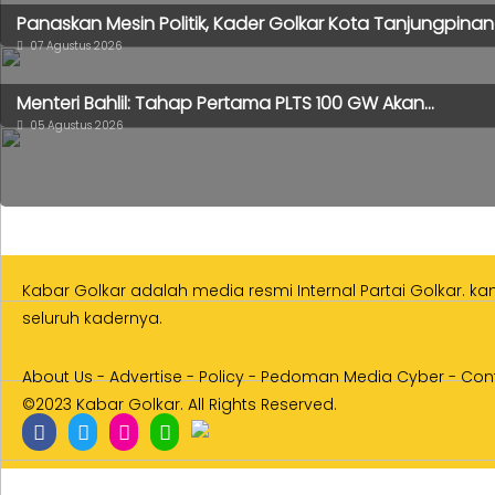
Panaskan Mesin Politik, Kader Golkar Kota Tanjungpinang
07 Agustus 2026
Menteri Bahlil: Tahap Pertama PLTS 100 GW Akan...
05 Agustus 2026
Kabar Golkar adalah media resmi Internal Partai Golkar. k
seluruh kadernya.
About Us
-
Advertise
-
Policy
-
Pedoman Media Cyber
-
Con
©2023 Kabar Golkar. All Rights Reserved.