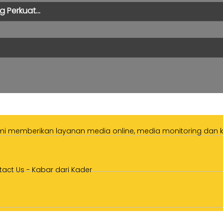
 Perkuat...
ami memberikan layanan media online, media monitoring dan ka
tact Us
-
Kabar dari Kader