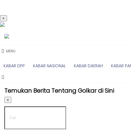
×
Kabar
Kabar
Nasional
Nasional
-
Kabar
UMUM
Daerah
-
MENU
DPP
Kabar
Parlemen
KABAR DPP
KABAR NASIONAL
KABAR DAERAH
KABAR PA
Kabar
Kabar
Daerah
Karya
-
Kekaryaan
Temukan Berita Tentang Golkar di Sini
UMUM
-
Kabar
×
DPD
Sayap
I
Golkar
-
Kagol
DPD
TV