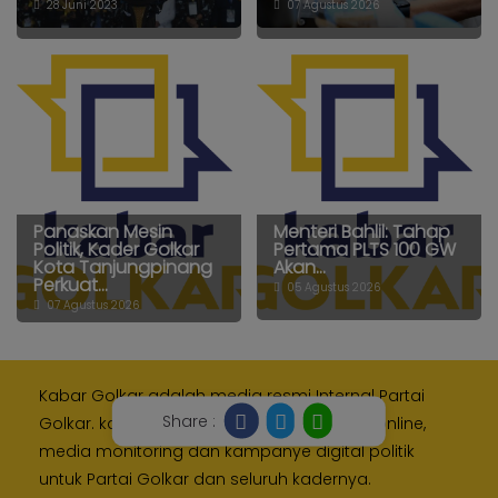
28 Juni 2023
07 Agustus 2026
Panaskan Mesin
Menteri Bahlil: Tahap
Politik, Kader Golkar
Pertama PLTS 100 GW
Kota Tanjungpinang
Akan...
Perkuat...
05 Agustus 2026
07 Agustus 2026
Kabar Golkar adalah media resmi Internal Partai
Share :
Golkar. kami memberikan layanan media online,
media monitoring dan kampanye digital politik
untuk Partai Golkar dan seluruh kadernya.