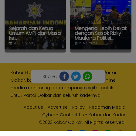
Sejarah dan Ketua
Mengenal Lebih Dekat
Umum AMPI dari Masa
dengan Sosok Rizky
ke...
Maulana Politisi...
28 Juni 2023
15 Mei 2023
Kabar Golkar adalah media resmi Internal Partai
Share :
Golkar. kami memberikan layanan media online,
media monitoring dan kampanye digital politik
untuk Partai Golkar dan seluruh kadernya.
About Us
-
Advertise
-
Policy
-
Pedoman Media
Cyber
-
Contact Us
-
Kabar dari Kader
©2023 Kabar Golkar. All Rights Reserved.