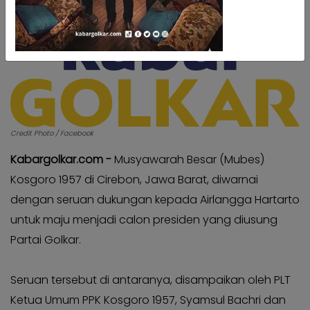
Kabar
Kabar
Pilkada
Pilkada
Opini
Opini
Kabar
Kabar
Kader
Kader
Kabar
Kabar
Kabar
Credit Photo / Facebook
Kabar
Kabar
Kabar
Kabargolkar.com -
Musyawarah Besar (Mubes)
Kabinet
Kabinet
Kosgoro 1957 di Cirebon, Jawa Barat, diwarnai
Kabar
Kabar
dengan seruan dukungan kepada Airlangga Hartarto
UKM
UKM
untuk maju menjadi calon presiden yang diusung
Kabar
Kabar
Partai Golkar.
DPP
DPP
Pojok
Pojok
Seruan tersebut di antaranya, disampaikan oleh PLT
Kagol
Kagol
Ketua Umum PPK Kosgoro 1957, Syamsul Bachri dan