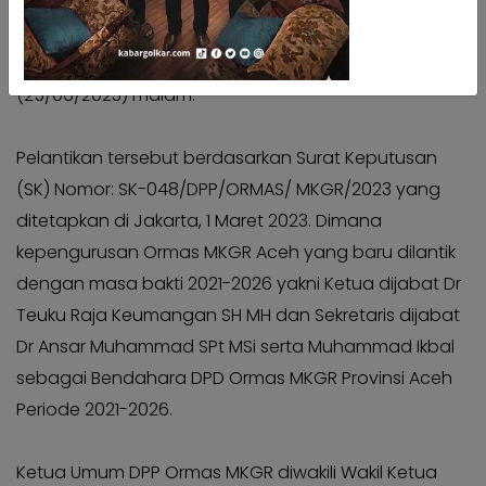
oleh Ketua Umum DPP Ormas MKGR Dr Ir H Adies Kadir
Kabar
Kabar
SH MHum diwakili Wakil Ketua Umum Achmad Toefan
Pilkada
Pilkada
Soedirjo, di Anjong Mon Mata, Banda Aceh, Minggu
Opini
Opini
(25/06/2023) malam.
Kabar
Kabar
Kader
Kader
Pelantikan tersebut berdasarkan Surat Keputusan
Kabar
Kabar
(SK) Nomor: SK-048/DPP/ORMAS/ MKGR/2023 yang
Kabar
Kabar
ditetapkan di Jakarta, 1 Maret 2023. Dimana
Kabar
Kabar
kepengurusan Ormas MKGR Aceh yang baru dilantik
Kabinet
Kabinet
dengan masa bakti 2021-2026 yakni Ketua dijabat Dr
Kabar
Kabar
Teuku Raja Keumangan SH MH dan Sekretaris dijabat
UKM
UKM
Dr Ansar Muhammad SPt MSi serta Muhammad Ikbal
Kabar
Kabar
sebagai Bendahara DPD Ormas MKGR Provinsi Aceh
DPP
DPP
Periode 2021-2026.
Pojok
Pojok
Kagol
Kagol
Ketua Umum DPP Ormas MKGR diwakili Wakil Ketua