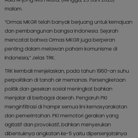
KABAR
Kabar
malam.
KADER
Photo
“Ormas MKGR telah banyak berjuang untuk kemajuan
dan pembangunan bangsa Indonesia. Sejarah
mencatat bahwa Ormas MKGR juga berperan
penting dalam melawan paham komunisme di
Indonesia,” Jelas TRK.
TRK kembali menjelaskan, pada tahun 1960-an suhu
perpolitikan di tanah air memanas. Persengketaan
politik dan gesekan sosial meningkat bahkan
menjalar di berbagai daerah. Pengaruh PKI
menginfiltrasi di hampir semua lini kemasyarakatan
dan pemerintahan. PKI memotori gerakan yang
agitatif dan provokatif, bahkan menyerukan
dibentuknya angkatan ke-5 yaitu dipersenjatainya