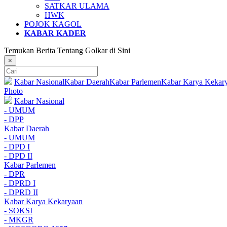
SATKAR ULAMA
HWK
POJOK KAGOL
KABAR KADER
Temukan Berita Tentang Golkar di Sini
×
Kabar Nasional
Kabar Daerah
Kabar Parlemen
Kabar Karya Kekar
Photo
Kabar Nasional
- UMUM
- DPP
Kabar Daerah
- UMUM
- DPD I
- DPD II
Kabar Parlemen
- DPR
- DPRD I
- DPRD II
Kabar Karya Kekaryaan
- SOKSI
- MKGR