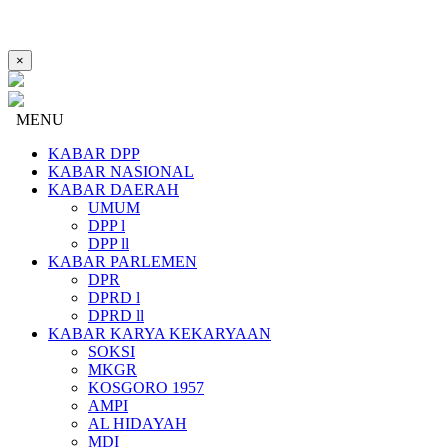
×
MENU
KABAR DPP
KABAR NASIONAL
KABAR DAERAH
UMUM
DPP l
DPP ll
KABAR PARLEMEN
DPR
DPRD l
DPRD ll
KABAR KARYA KEKARYAAN
SOKSI
MKGR
KOSGORO 1957
AMPI
AL HIDAYAH
MDI