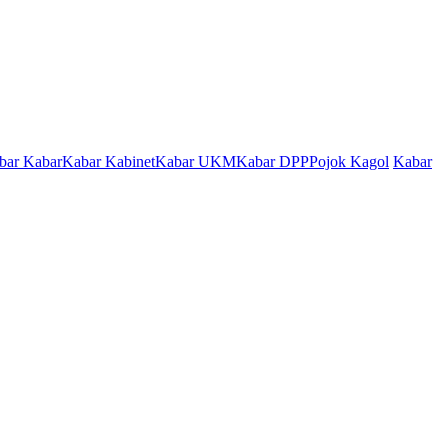
bar Kabar
Kabar Kabinet
Kabar UKM
Kabar DPP
Pojok Kagol
Kabar