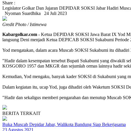
Share :
Legislator Golkar Dan Jajaran DEPIDAR SOKSI Jabar Hadiri Mus
Nyoman Suardhika
24 Juli 2023
Gredit Photo / Istimewa
Kabargolkar.com -
Ketua DEPIDAR SOKSI Jawa Barat IX Yod Mint
langsung Deni menjadi Ketua DEPICAB SOKSI Sukabumi Periode 
Yod mengatakan, dalam acara Muscab SOKSI Sukabumi itu dihadiri
"Hadir dalam kesempatan tersebut Bupati Sukabumi yang diwakili s
KOSGORO 1957 dan MKGR dan sejumlah ormas lainnya hadir sekitar
Kemudian, Yod mengaku, banyak kader SOKSI di Sukabumi yang maju
Dalam kegiatan itu, ucap Yod, juga dihadiri oleh Waketum SOKSI 
"Hadir dan sekaligus memberi pengarahan dan menutup Muscab SOK
BERITA TERKAIT
Buka Muscab Depidar Jabar, Walikota Bandung Siap Bekerjasama
23 Agustus 2021