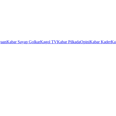
yaan
Kabar Sayap Golkar
Kagol TV
Kabar Pilkada
Opini
Kabar Kader
Ka