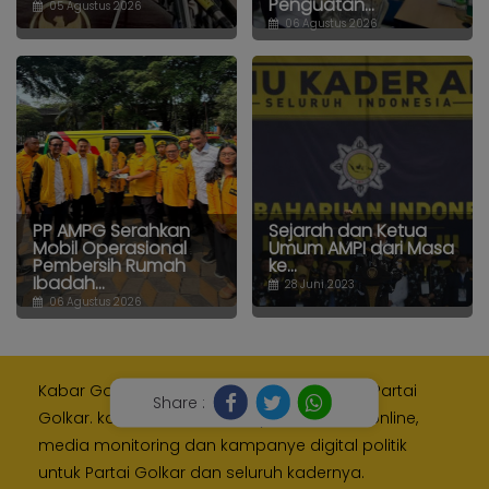
Penguatan...
05 Agustus 2026
06 Agustus 2026
PP AMPG Serahkan
Sejarah dan Ketua
Mobil Operasional
Umum AMPI dari Masa
Pembersih Rumah
ke...
Ibadah...
28 Juni 2023
06 Agustus 2026
Kabar Golkar adalah media resmi Internal Partai
Share :
Golkar. kami memberikan layanan media online,
media monitoring dan kampanye digital politik
untuk Partai Golkar dan seluruh kadernya.