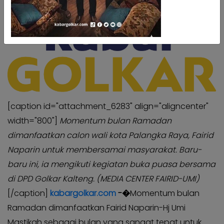
Kabar
Kabar
Pilkada
Pilkada
Opini
Opini
Kabar
Kabar
Kader
Kader
Kabar
Kabar
Kabar
Kabar
[caption id="attachment_6283" align="aligncenter"
Kabar
Kabar
width="800"]
Momentum bulan Ramadan
Kabinet
Kabinet
dimanfaatkan calon wali kota Palangka Raya, Fairid
Kabar
Kabar
Naparin untuk membersamai masyarakat. Baru-
UKM
UKM
baru ini, ia mengikuti kegiatan buka puasa bersama
Kabar
Kabar
di DPD Golkar Kalteng. (MEDIA CENTER FAIRID-UMI)
DPP
DPP
[/caption]
kabargolkar.com
-�
Momentum bulan
Pojok
Pojok
Ramadan dimanfaatkan Fairid Naparin-Hj Umi
Kagol
Kagol
Mastikah sebagai bulan yang sangat tepat untuk