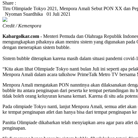
Share :
Tiru Olimpiade Tokyo 2021, Menpora Amali Sebut PON XX dan Pep
Nyoman Suardhika
01 Juli 2021
Credit / Kemenpora
Kabargolkar.com -
Menteri Pemuda dan Olahraga Republik Indones
mengungkapkan pihaknya akan meniru sistem yang digunakan pada O
dengan menerapkan sistem bubble.
Sistem bubble diterapkan karena masih dalam situasi pandemi covid
“Kita akan lihat Olimpiade Tokyo nanti bulan Juli ini seperti apa pel
Menpora Amali dalam acara talkshow PrimeTalk Metro TV bersama 
Menpora Amali mengatakan PON nanntinya akan dilaksanakan dengan 
bubble itu antara penginapan dari peserta ke tempat pertandingan itu
tidak boleh orang keluyuran kesana kemari. Karena di situ ada potensi
Pada olimpiade Tokyo nanti, lanjut Menpora Amali, semua atlet akan d
ke tempat penginapan atlet dan hanya bisa dari tempat penginapan ke 
Panitia Olimpiade dikabarkan telah menyiapkan area agar para atlet d
penginapan.