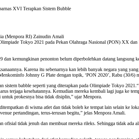
arnas XVI Terapkan Sistem Bubble
ia (Menpora RI) Zainudin Amali
limpiade Tokyo 2021 pada Pekan Olahraga Nasional (PON) XX dan Pe
-19 dan kemungkinan penonton belum diperbolehkan datang langsung k
aksanaannya. Karena itu sebenarnya kan lebih banyak negara yang yang h
Menkominfo Johnny G Plate dengan topik, ‘PON 2020’, Rabu (30/6) 
sistem babble seperti yang diterapkan pada Olimpiade Tokyo 2021.“K
 harus terjaga kesehatannya. Kemudian mereka kembali lagi juga ke tempa
 untuk prokesnya bisa tidak disiplin,” ujar Menpora.
itempatkan di wisma atlet dan tidak boleh ke tempat lain selain ke lo
venue pertandingan, terus-terusan begitu,” jelas Menpora Amali.
an ofisial tidak jenuh dan membuat mereka rileks.
Sehingga tidak ada al