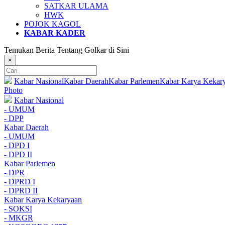
SATKAR ULAMA
HWK
POJOK KAGOL
KABAR KADER
Temukan Berita Tentang Golkar di Sini
×
Kabar Nasional
Kabar Daerah
Kabar Parlemen
Kabar Karya Kekar
Photo
Kabar Nasional
- UMUM
- DPP
Kabar Daerah
- UMUM
- DPD I
- DPD II
Kabar Parlemen
- DPR
- DPRD I
- DPRD II
Kabar Karya Kekaryaan
- SOKSI
- MKGR