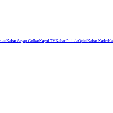
yaan
Kabar Sayap Golkar
Kagol TV
Kabar Pilkada
Opini
Kabar Kader
Ka