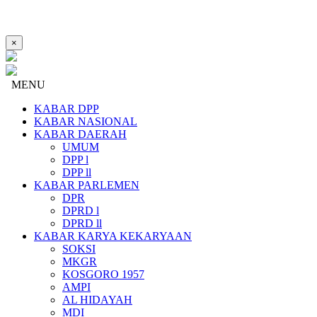
×
MENU
KABAR DPP
KABAR NASIONAL
KABAR DAERAH
UMUM
DPP l
DPP ll
KABAR PARLEMEN
DPR
DPRD l
DPRD ll
KABAR KARYA KEKARYAAN
SOKSI
MKGR
KOSGORO 1957
AMPI
AL HIDAYAH
MDI