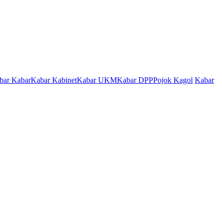
bar Kabar
Kabar Kabinet
Kabar UKM
Kabar DPP
Pojok Kagol
Kabar