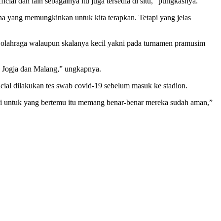
cial dan lain sebagainya itu juga tersedia di situ,” pungkasnya.
a yang memungkinkan untuk kita terapkan. Tetapi yang jelas
olahraga walaupun skalanya kecil yakni pada turnamen pramusim
, Jogja dan Malang,” ungkapnya.
ficial dilakukan tes swab covid-19 sebelum masuk ke stadion.
Jadi untuk yang bertemu itu memang benar-benar mereka sudah aman,”