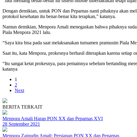
“Jadi memang benar-benar itu sistem bubble diberlakukan tetapi dijami
Dengan demikian, untuk PON dan Peparnas nanti pihaknya akan melih
protokol kesehatan itu benar-benar kita terapkan,” katanya.
Namun demikian, Menpora Amali menegaskan bahwa pihaknya sudah p
Piala Menpora 2021 lalu.
“Saya kira bisa pada saat melaksanakan turnamen pramusim Piala Men
Saat itu, kata Menpora, prokesnya berhasil diterapkan karena setiap 
“Itu sangat ketat prokesnya, para pemainnya sebelum bertanding mer
katanya
1
2
Next
BERITA TERKAIT
Menpora Amali Harap PON XX dan Peparnas XVI
28 September 2021
Menpora Zainudin Amali: Persiapan PON XX dan Peparnas