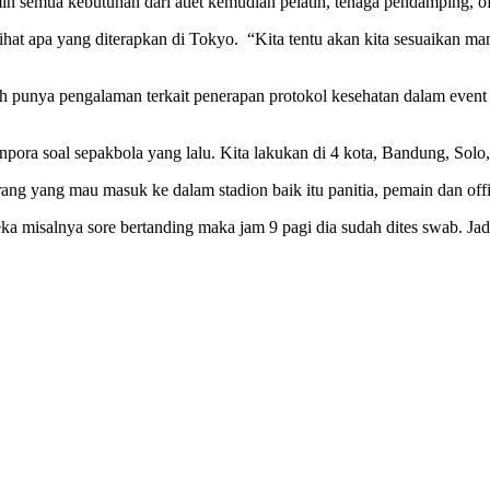
n semua kebutuhan dari atlet kemudian pelatih, tenaga pendamping, offi
at apa yang diterapkan di Tokyo. “Kita tentu akan kita sesuaikan man
unya pengalaman terkait penerapan protokol kesehatan dalam event 
pora soal sepakbola yang lalu. Kita lakukan di 4 kota, Bandung, Solo
orang yang mau masuk ke dalam stadion baik itu panitia, pemain dan of
eka misalnya sore bertanding maka jam 9 pagi dia sudah dites swab. 