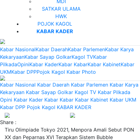
MDI
SATKAR ULAMA
HWK
POJOK KAGOL
KABAR KADER
Kabar Nasional
Kabar Daerah
Kabar Parlemen
Kabar Karya
Kekaryaan
Kabar Sayap Golkar
Kagol TV
Kabar
Pilkada
Opini
Kabar Kader
Kabar Kabar
Kabar Kabinet
Kabar
UKM
Kabar DPP
Pojok Kagol
Kabar Photo
Kabar Nasional
Kabar Daerah
Kabar Parlemen
Kabar Karya
Kekaryaan
Kabar Sayap Golkar
Kagol TV
Kabar Pilkada
Opini
Kabar Kader
Kabar Kabar
Kabar Kabinet
Kabar UKM
Kabar DPP
Pojok Kagol
KABAR KADER
Share :
Tiru Olimpiade Tokyo 2021, Menpora Amali Sebut PON
XX dan Peparnas XVI Terapkan Sistem Bubble