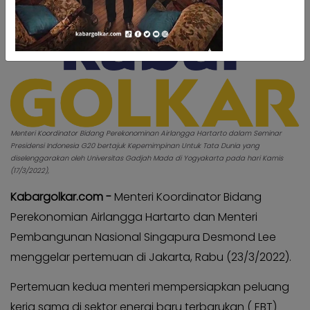
Kabar
Kabar
Pilkada
Pilkada
Opini
Opini
Kabar
Kabar
Kader
Kader
Kabar
Kabar
Kabar
Menteri Koordinator Bidang Perekonominan Airlangga Hartarto dalam Seminar
Kabar
Presidensi Indonesia G20 bertajuk Kepemimpinan Untuk Tata Dunia yang
Kabar
Kabar
diselenggarakan oleh Universitas Gadjah Mada di Yogyakarta pada hari Kamis
Kabinet
(17/3/2022),
Kabinet
Kabar
Kabargolkar.com -
Menteri Koordinator Bidang
Kabar
UKM
UKM
Perekonomian Airlangga Hartarto dan Menteri
Kabar
Pembangunan Nasional Singapura Desmond Lee
Kabar
DPP
DPP
menggelar pertemuan di Jakarta, Rabu (23/3/2022).
Pojok
Pojok
Pertemuan kedua menteri mempersiapkan peluang
Kagol
Kagol
kerja sama di sektor energi baru terbarukan ( EBT)