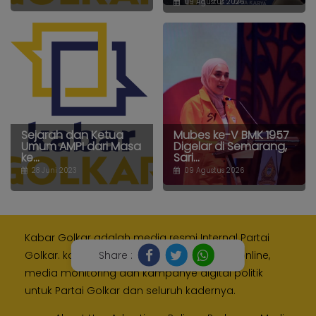
09 Agustus 2026
Sejarah dan Ketua
Mubes ke-V BMK 1957
Umum AMPI dari Masa
Digelar di Semarang,
ke...
Sari...
28 Juni 2023
09 Agustus 2026
Kabar Golkar adalah media resmi Internal Partai
Share :
Golkar. kami memberikan layanan media online,
media monitoring dan kampanye digital politik
untuk Partai Golkar dan seluruh kadernya.