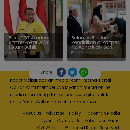
Buka TOT Akademi
Salurkan Bantuan
Partai Golkar 2026,
Pendidikan di Ponpes
Ketum Bahlil...
NU Abhariyah, Sari...
05 Agustus 2026
05 Agustus 2026
Share :
Kabar Golkar adalah media resmi Internal Partai
Golkar. kami memberikan layanan media online,
media monitoring dan kampanye digital politik
untuk Partai Golkar dan seluruh kadernya.
About Us
-
Advertise
-
Policy
-
Pedoman Media
Cyber
-
Contact Us
-
Kabar dari Kader
©2023 Kabar Golkar. All Rights Reserved.