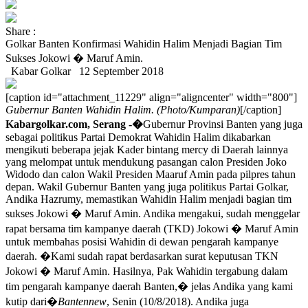
Share :
Golkar Banten Konfirmasi Wahidin Halim Menjadi Bagian Tim
Sukses Jokowi � Maruf Amin.
Kabar Golkar
12 September 2018
[caption id="attachment_11229" align="aligncenter" width="800"]
Gubernur Banten Wahidin Halim. (Photo/Kumparan)
[/caption]
Kabargolkar.com, Serang -�
Gubernur Provinsi Banten yang juga
sebagai politikus Partai Demokrat Wahidin Halim dikabarkan
mengikuti beberapa jejak Kader bintang mercy di Daerah lainnya
yang melompat untuk mendukung pasangan calon Presiden Joko
Widodo dan calon Wakil Presiden Maaruf Amin pada pilpres tahun
depan. Wakil Gubernur Banten yang juga politikus Partai Golkar,
Andika Hazrumy, memastikan Wahidin Halim menjadi bagian tim
sukses Jokowi � Maruf Amin. Andika mengakui, sudah menggelar
rapat bersama tim kampanye daerah (TKD) Jokowi � Maruf Amin
untuk membahas posisi Wahidin di dewan pengarah kampanye
daerah. �Kami sudah rapat berdasarkan surat keputusan TKN
Jokowi � Maruf Amin. Hasilnya, Pak Wahidin tergabung dalam
tim pengarah kampanye daerah Banten,� jelas Andika yang kami
kutip dari�
Bantennew
, Senin (10/8/2018). Andika juga