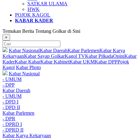
SATKAR ULAMA
HWK
POJOK KAGOL
KABAR KADER
Temukan Berita Tentang Golkar di Sini
×
Kabar Nasional
Kabar Daerah
Kabar Parlemen
Kabar Karya
Kekaryaan
Kabar Sayap Golkar
Kagol TV
Kabar Pilkada
Opini
Kabar
Kader
Kabar Kabar
Kabar Kabinet
Kabar UKM
Kabar DPP
Pojok
Kagol
Kabar Photo
Kabar Nasional
- UMUM
- DPP
Kabar Daerah
- UMUM
- DPD I
- DPD II
Kabar Parlemen
- DPR
- DPRD I
- DPRD II
Kabar Karya Kekaryaan