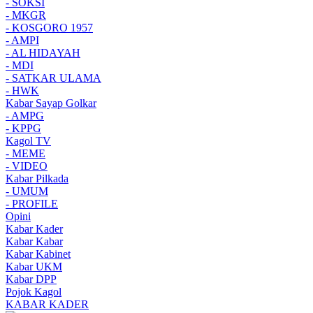
- SOKSI
- MKGR
- KOSGORO 1957
- AMPI
- AL HIDAYAH
- MDI
- SATKAR ULAMA
- HWK
Kabar Sayap Golkar
- AMPG
- KPPG
Kagol TV
- MEME
- VIDEO
Kabar Pilkada
- UMUM
- PROFILE
Opini
Kabar Kader
Kabar Kabar
Kabar Kabinet
Kabar UKM
Kabar DPP
Pojok Kagol
KABAR KADER