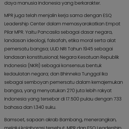
KABAR
daya manusia Indonesia yang berkarakter.
Kabar
KADER
Photo
MPR juga telah menjalin kerja sama dengan ESQ
Leadership Center dalam memasyarakatkan Empat
Pilar MPR. Yaitu Pancasila sebagai dasar negara,
landasan ideologi, falsafah, etika moral serta alat
pemersatu bangsa; UUD NRI Tahun 1945 sebagai
landasan konstitusional; Negara Kesatuan Republik
Indonesia (NKRI) sebagai konsensus bentuk
kedaulatan negara; dan Bhinneka Tunggal Ika
sebagai semboyan pemersatu dalam kemajemukan
bangsa, yang menyatukan 270 juta lebih rakyat
Indonesia yang tersebar di 17.500 pulau dengan 733
bahasa dan 1.340 suku.
Bamsoet, sapaan akrab Bambang, menerangkan,
melalui kolaborasi tersebut, MPR dan ESQ Leadership