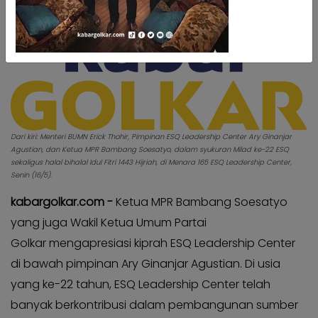
Kabar
Kabar
Pilkada
Pilkada
Opini
Opini
Kabar
Kabar
Kader
Kader
Kabar
Kabar
Kabar
Dari kiri: Menteri BUMN Erick Thohir, Pimpinan ESQ Leadership Center Ary Ginanjar
Kabar
Agustian, dan Ketua MPR Bambang Soesatyo, dalam syukuran Milad ke-22 ESQ
Kabar
Kabar
sekaligus halal bihalal Idul Fitri 1443 Hijriah, di Menara 165 ESQ Leadership Center,
Kabinet
Senin (16/5).
Kabinet
Kabar
kabargolkar.com -
Ketua MPR Bambang Soesatyo
Kabar
UKM
UKM
yang juga Wakil Ketua Umum Partai
Kabar
Golkar mengapresiasi kiprah ESQ Leadership Center
Kabar
DPP
DPP
di bawah pimpinan Ary Ginanjar Agustian. Di usia
Pojok
yang ke-22 tahun, ESQ Leadership Center telah
Pojok
Kagol
Kagol
banyak berkontribusi dalam pembangunan sumber