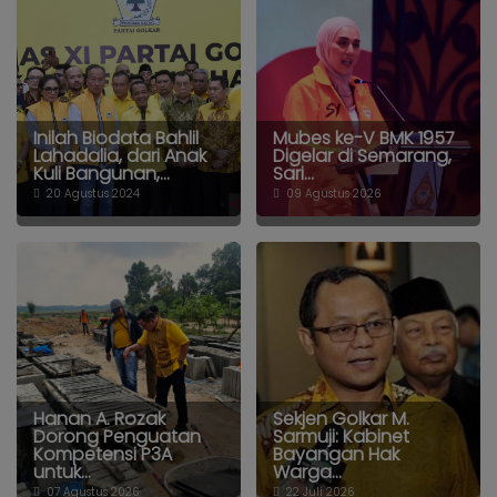
Inilah Biodata Bahlil
Mubes ke-V BMK 1957
Lahadalia, dari Anak
Digelar di Semarang,
Kuli Bangunan,...
Sari...
20 Agustus 2024
09 Agustus 2026
Hanan A. Rozak
Sekjen Golkar M.
Dorong Penguatan
Sarmuji: Kabinet
Kompetensi P3A
Bayangan Hak
untuk...
Warga...
07 Agustus 2026
22 Juli 2026