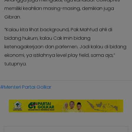
KABAR
Kabar
memiliki keahlian masing-masing, demikian juga
KADER
Photo
Gibran.
“Kalau kita lihat background, Pak Mahfud ahli di
bidang hukum, kalau Cak Imin bidang
ketenagakerjaan dan parlemen. Jadi kalau di bidang
ekonomi, ya istilahnya level play field, sama aja,”
tutupnya.
#Menteri Partai Golkar