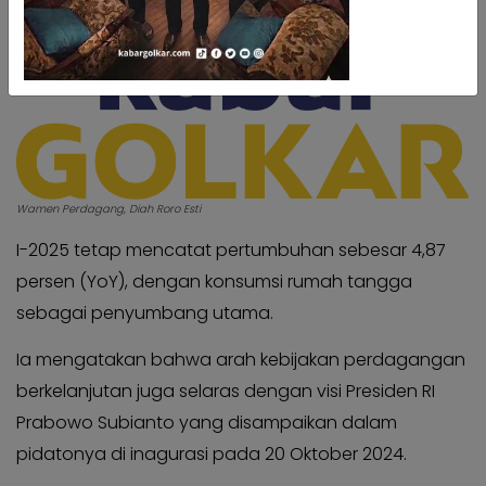
Kabar
Kabar
Pilkada
Pilkada
Opini
Opini
Kabar
Kabar
Kader
Kader
Kabar
Kabar
Kabar
Wamen Perdagang, Diah Roro Esti
Kabar
Kabar
Kabar
I-2025 tetap mencatat pertumbuhan sebesar 4,87
Kabinet
Kabinet
persen (YoY), dengan konsumsi rumah tangga
Kabar
Kabar
sebagai penyumbang utama.
UKM
UKM
Ia mengatakan bahwa arah kebijakan perdagangan
Kabar
Kabar
berkelanjutan juga selaras dengan visi Presiden RI
DPP
DPP
Prabowo Subianto yang disampaikan dalam
Pojok
Pojok
pidatonya di inagurasi pada 20 Oktober 2024.
Kagol
Kagol