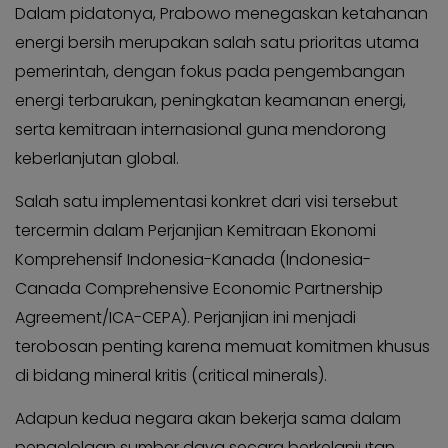
KABAR
Dalam pidatonya, Prabowo menegaskan ketahanan
Kabar
KADER
Photo
energi bersih merupakan salah satu prioritas utama
pemerintah, dengan fokus pada pengembangan
energi terbarukan, peningkatan keamanan energi,
serta kemitraan internasional guna mendorong
keberlanjutan global.
Salah satu implementasi konkret dari visi tersebut
tercermin dalam Perjanjian Kemitraan Ekonomi
Komprehensif Indonesia-Kanada (Indonesia-
Canada Comprehensive Economic Partnership
Agreement/ICA-CEPA). Perjanjian ini menjadi
terobosan penting karena memuat komitmen khusus
di bidang mineral kritis (critical minerals).
Adapun kedua negara akan bekerja sama dalam
pengelolaan sumber daya secara berkelanjutan,