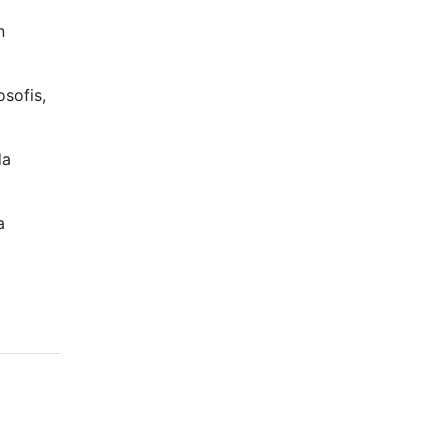
n
osofis,
da
a