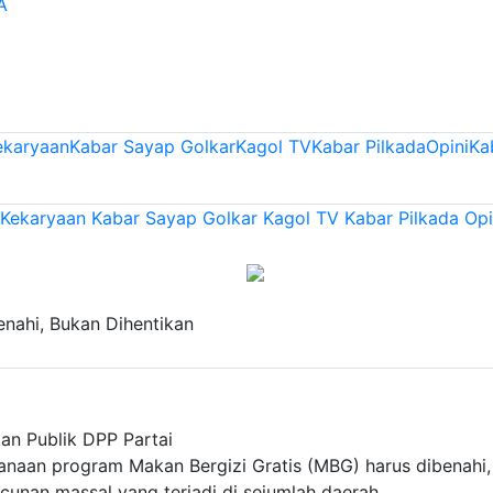
A
ekaryaan
Kabar Sayap Golkar
Kagol TV
Kabar Pilkada
Opini
Ka
 Kekaryaan
Kabar Sayap Golkar
Kagol TV
Kabar Pilkada
Opi
nahi, Bukan Dihentikan
an Publik DPP Partai
anaan program Makan Bergizi Gratis (MBG) harus dibenahi,
cunan massal yang terjadi di sejumlah daerah.