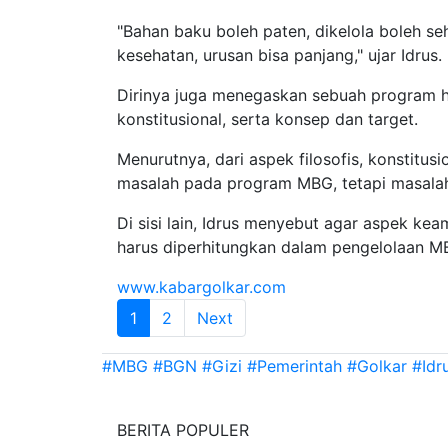
"Bahan baku boleh paten, dikelola boleh se
kesehatan, urusan bisa panjang," ujar Idrus.
Dirinya juga menegaskan sebuah program haru
konstitusional, serta konsep dan target.
Menurutnya, dari aspek filosofis, konstitus
masalah pada program MBG, tetapi masalah 
Di sisi lain, Idrus menyebut agar aspek ke
harus diperhitungkan dalam pengelolaan 
www.kabargolkar.com
1
2
Next
#MBG
#BGN
#Gizi
#Pemerintah
#Golkar
#Idr
BERITA POPULER