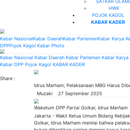
SATKAR ULAM
HWK
POJOK KAGOL
KABAR KADER
Kabar Nasional
Kabar Daerah
Kabar Parlemen
Kabar Karya K
DPP
Pojok Kagol
Kabar Photo
Kabar Nasional
Kabar Daerah
Kabar Parlemen
Kabar Karya
Kabar DPP
Pojok Kagol
KABAR KADER
Share :
Idrus Marham; Pelaksanaan MBG Harus Dibe
Muzaki
27 September 2025
Waketum DPP Partai Golkar, Idrus Marham
Jakarta - Wakil Ketua Umum Bidang Kebijak
Golkar, Idrus Marham menilai bahwa pelaks
bukan dihentikan seiring dengan kasus kera