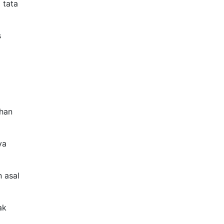
 tata
s
ahan
ya
n asal
ak