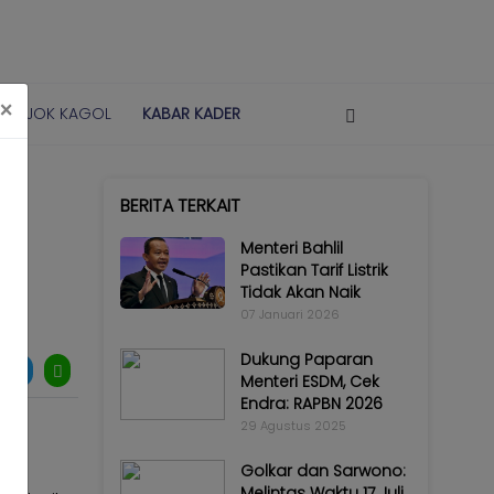
×
POJOK KAGOL
KABAR KADER
BERITA TERKAIT
Menteri Bahlil
Pastikan Tarif Listrik
Tidak Akan Naik
07 Januari 2026
Dukung Paparan
Menteri ESDM, Cek
Endra: RAPBN 2026
29 Agustus 2025
Golkar dan Sarwono:
Melintas Waktu 17 Juli