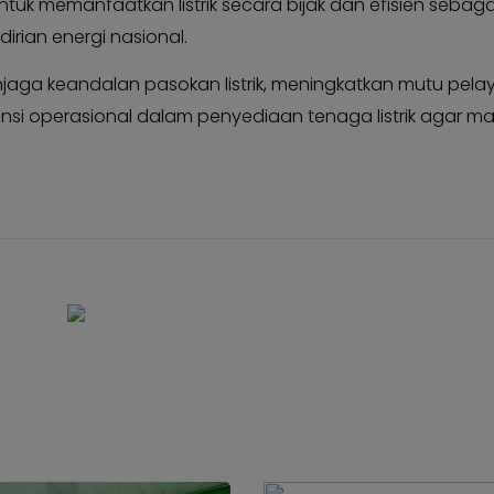
uk memanfaatkan listrik secara bijak dan efisien sebag
rian energi nasional.
s menjaga keandalan pasokan listrik, meningkatkan mutu pel
nsi operasional dalam penyediaan tenaga listrik agar m