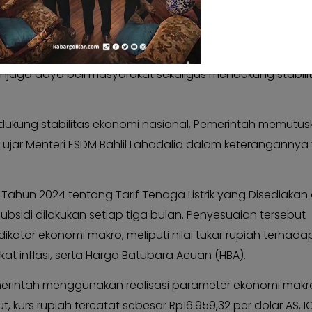
 dan Sumber Daya Mineral (ESDM) memutuskan tarif tenaga
nsubsidi pada triwulan III 2026 atau periode Juli–Septem
njaga daya beli masyarakat sekaligus mendukung stabili
ukung stabilitas ekonomi nasional, Pemerintah memutusk
aik," ujar Menteri ESDM Bahlil Lahadalia dalam keteranganny
hun 2024 tentang Tarif Tenaga Listrik yang Disediakan 
subsidi dilakukan setiap tiga bulan. Penyesuaian tersebut
tor ekonomi makro, meliputi nilai tukar rupiah terhada
gkat inflasi, serta Harga Batubara Acuan (HBA).
pemerintah menggunakan realisasi parameter ekonomi mak
t, kurs rupiah tercatat sebesar Rp16.959,32 per dolar AS, I