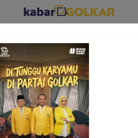
ABAR DAERAH
KABAR PARLEMEN
KABAR KARYA KEKARYAAN
n Tarif Listrik Tak
 Juli-September