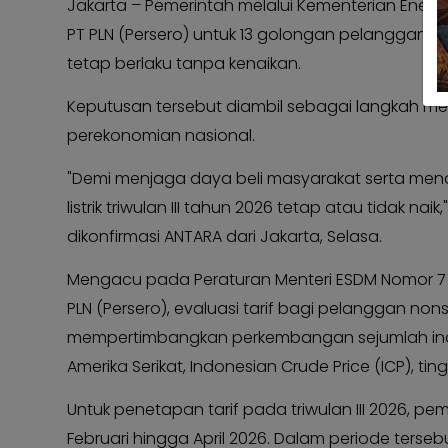
Jakarta – Pemerintah melalui Kementerian Energi
Kabar
Kabar
PT PLN (Persero) untuk 13 golongan pelanggan no
Pilkada
Pilkada
tetap berlaku tanpa kenaikan.
Opini
Opini
Keputusan tersebut diambil sebagai langkah me
Kabar
Kabar
perekonomian nasional.
Kader
Kader
"Demi menjaga daya beli masyarakat serta mend
Kabar
Kabar
Kabar
Kabar
listrik triwulan III tahun 2026 tetap atau tidak n
dikonfirmasi ANTARA dari Jakarta, Selasa.
Kabar
Kabar
Kabinet
Kabinet
Mengacu pada Peraturan Menteri ESDM Nomor 7 Ta
Kabar
Kabar
PLN (Persero), evaluasi tarif bagi pelanggan non
UKM
UKM
mempertimbangkan perkembangan sejumlah indika
Kabar
Kabar
Amerika Serikat, Indonesian Crude Price (ICP), tin
DPP
DPP
Untuk penetapan tarif pada triwulan III 2026, 
Pojok
Pojok
Kagol
Kagol
Februari hingga April 2026. Dalam periode tersebu