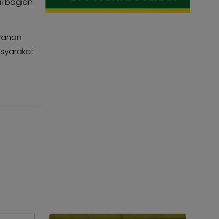
ai bagian
ayanan
asyarakat