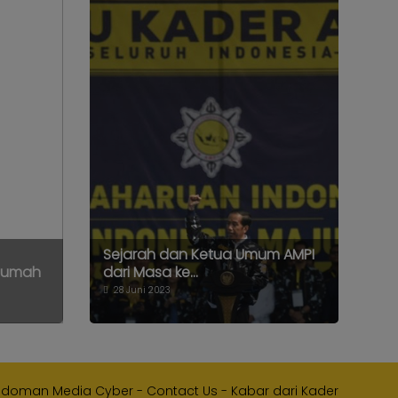
Sejarah dan Ketua Umum AMPI
 Rumah
dari Masa ke...
28 Juni 2023
edoman Media Cyber
-
Contact Us
-
Kabar dari Kader