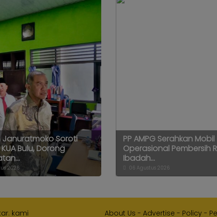
h Januratmoko Soroti
PP AMPG Serahkan Mobil
 KUA Bulu, Dorong
Operasional Pembersih
tan...
Ibadah...
us 2026
06 Agustus 2026
kar. kami
About Us
-
Advertise
-
Policy
-
P