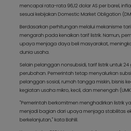
mencapai rata-rata 96,12 dolar AS per barel, infla
Kabar
KABAR
Photo
KADER
sesuai kebijakan Domestic Market Obligation (D
Berdasarkan perhitungan melalui mekanisme tari
mengarah pada kenaikan tarif listrik. Namun, p
upaya menjaga daya beli masyarakat, meningkatk
dunia usaha.
Selain pelanggan nonsubsidi, tarif listrik untuk
perubahan. Pemerintah tetap menyalurkan subsid
pelanggan sosial, rumah tangga miskin, bisnis kec
kegiatan usaha mikro, kecil, dan menengah (UMK
"Pemerintah berkomitmen menghadirkan listrik yan
menjadi bagian dari upaya menjaga stabilitas e
berkelanjutan," kata Bahlil.