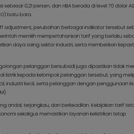
si sebesar 0,21 persen, dan HBA berada di level 70 dolar A
MO) batu bara.
ff adjustment, perubahan berbagai indikator tersebut s
emerintah memilih mempertahankan tarif yang berlaku seb
an daya saing sektor industri, serta memberikan kepast
 24 golongan pelanggan bersubsidi juga dipastikan tidak m
i listrik kepada kelompok pelanggan tersebut, yang meli
il, industri kecil, serta pelanggan dengan penggunaan list
M).
g andal, terjangkau, dan berkeadilan. Kebijakan tarif teta
konomi sekaligus memastikan layanan kelistrikan tetap