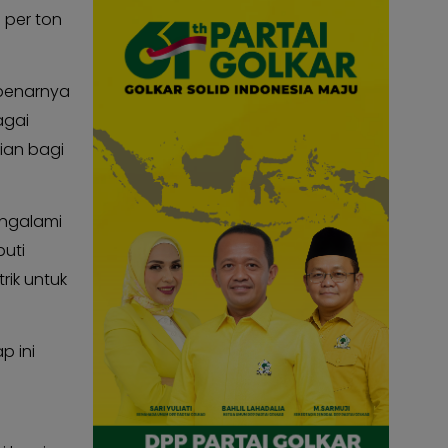
S per ton
ebenarnya
agai
ian bagi
engalami
puti
rik untuk
p ini