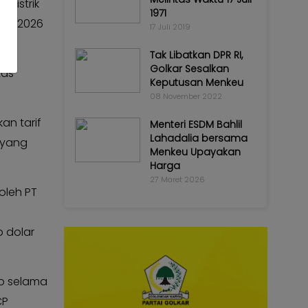
 listrik
1971
ber 2026
17 Juli 2019
Tak Libatkan DPR RI,
Golkar Sesalkan
tas
Keputusan Menkeu
08 November 2022
an tarif
Menteri ESDM Bahlil
Lahadalia bersama
a yang
Menkeu Upayakan
Harga
27 Maret 2026
oleh PT
p dolar
ro selama
CP