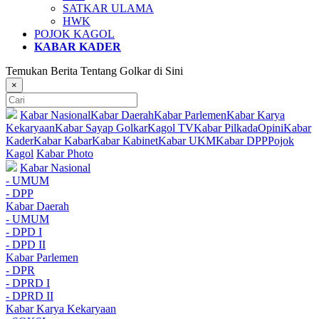
SATKAR ULAMA
HWK
POJOK KAGOL
KABAR KADER
Temukan Berita Tentang Golkar di Sini
×
Kabar Nasional
Kabar Daerah
Kabar Parlemen
Kabar Karya
Kekaryaan
Kabar Sayap Golkar
Kagol TV
Kabar Pilkada
Opini
Kabar
Kader
Kabar Kabar
Kabar Kabinet
Kabar UKM
Kabar DPP
Pojok
Kagol
Kabar Photo
Kabar Nasional
- UMUM
- DPP
Kabar Daerah
- UMUM
- DPD I
- DPD II
Kabar Parlemen
- DPR
- DPRD I
- DPRD II
Kabar Karya Kekaryaan