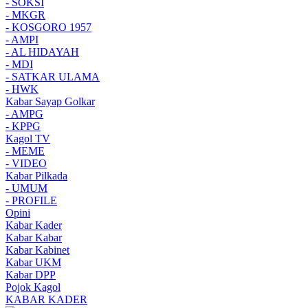
- SOKSI
- MKGR
- KOSGORO 1957
- AMPI
- AL HIDAYAH
- MDI
- SATKAR ULAMA
- HWK
Kabar Sayap Golkar
- AMPG
- KPPG
Kagol TV
- MEME
- VIDEO
Kabar Pilkada
- UMUM
- PROFILE
Opini
Kabar Kader
Kabar Kabar
Kabar Kabinet
Kabar UKM
Kabar DPP
Pojok Kagol
KABAR KADER