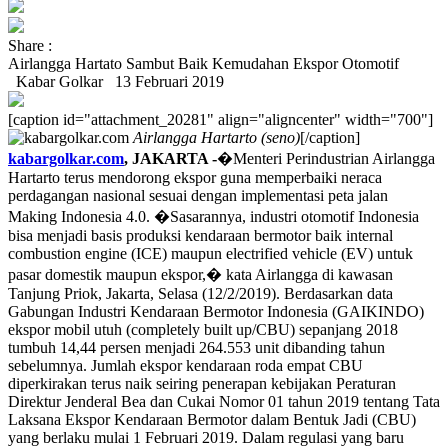
Share :
Airlangga Hartato Sambut Baik Kemudahan Ekspor Otomotif
Kabar Golkar
13 Februari 2019
[caption id="attachment_20281" align="aligncenter" width="700"]
Airlangga Hartarto (seno)
[/caption]
kabargolkar.com
, JAKARTA -
�Menteri Perindustrian Airlangga
Hartarto terus mendorong ekspor guna memperbaiki neraca
perdagangan nasional sesuai dengan implementasi peta jalan
Making Indonesia 4.0. �Sasarannya, industri otomotif Indonesia
bisa menjadi basis produksi kendaraan bermotor baik internal
combustion engine (ICE) maupun electrified vehicle (EV) untuk
pasar domestik maupun ekspor,� kata Airlangga di kawasan
Tanjung Priok, Jakarta, Selasa (12/2/2019). Berdasarkan data
Gabungan Industri Kendaraan Bermotor Indonesia (GAIKINDO)
ekspor mobil utuh (completely built up/CBU) sepanjang 2018
tumbuh 14,44 persen menjadi 264.553 unit dibanding tahun
sebelumnya. Jumlah ekspor kendaraan roda empat CBU
diperkirakan terus naik seiring penerapan kebijakan Peraturan
Direktur Jenderal Bea dan Cukai Nomor 01 tahun 2019 tentang Tata
Laksana Ekspor Kendaraan Bermotor dalam Bentuk Jadi (CBU)
yang berlaku mulai 1 Februari 2019. Dalam regulasi yang baru