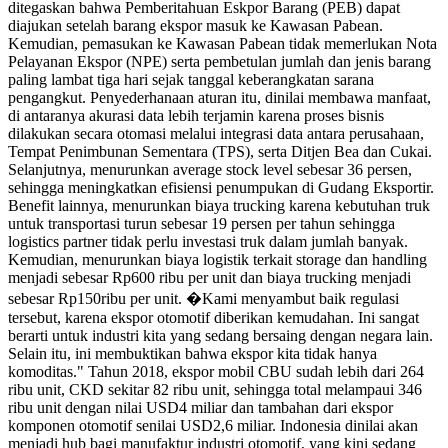
ditegaskan bahwa Pemberitahuan Eskpor Barang (PEB) dapat
diajukan setelah barang ekspor masuk ke Kawasan Pabean.
Kemudian, pemasukan ke Kawasan Pabean tidak memerlukan Nota
Pelayanan Ekspor (NPE) serta pembetulan jumlah dan jenis barang
paling lambat tiga hari sejak tanggal keberangkatan sarana
pengangkut. Penyederhanaan aturan itu, dinilai membawa manfaat,
di antaranya akurasi data lebih terjamin karena proses bisnis
dilakukan secara otomasi melalui integrasi data antara perusahaan,
Tempat Penimbunan Sementara (TPS), serta Ditjen Bea dan Cukai.
Selanjutnya, menurunkan average stock level sebesar 36 persen,
sehingga meningkatkan efisiensi penumpukan di Gudang Eksportir.
Benefit lainnya, menurunkan biaya trucking karena kebutuhan truk
untuk transportasi turun sebesar 19 persen per tahun sehingga
logistics partner tidak perlu investasi truk dalam jumlah banyak.
Kemudian, menurunkan biaya logistik terkait storage dan handling
menjadi sebesar Rp600 ribu per unit dan biaya trucking menjadi
sebesar Rp150ribu per unit. �Kami menyambut baik regulasi
tersebut, karena ekspor otomotif diberikan kemudahan. Ini sangat
berarti untuk industri kita yang sedang bersaing dengan negara lain.
Selain itu, ini membuktikan bahwa ekspor kita tidak hanya
komoditas." Tahun 2018, ekspor mobil CBU sudah lebih dari 264
ribu unit, CKD sekitar 82 ribu unit, sehingga total melampaui 346
ribu unit dengan nilai USD4 miliar dan tambahan dari ekspor
komponen otomotif senilai USD2,6 miliar. Indonesia dinilai akan
menjadi hub bagi manufaktur industri otomotif, yang kini sedang