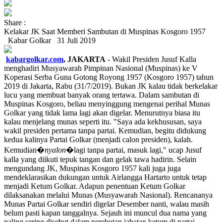
Share :
Kelakar JK Saat Memberi Sambutan di Muspinas Kosgoro 1957
Kabar Golkar
31 Juli 2019
kabargolkar.com
, JAKARTA
- Wakil Presiden Jusuf Kalla
menghadiri Musyawarah Pimpinan Nasional (Muspinas) ke V
Koperasi Serba Guna Gotong Royong 1957 (Kosgoro 1957) tahun
2019 di Jakarta, Rabu (31/7/2019). Bukan JK kalau tidak berkelakar
lucu yang membuat banyak orang tertawa. Dalam sambutan di
Muspinas Kosgoro, beliau menyinggung mengenai perihal Munas
Golkar yang tidak lama lagi akan digelar. Menurutnya biasa itu
kalau menjelang munas seperti itu. "Saya ada kekhususan, saya
wakil presiden pertama tanpa partai. Kemudian, begitu didukung
kedua kalinya Partai Golkar (menjadi calon presiden), kalah.
Kemudian�
nyalon
�lagi tanpa partai, masuk lagi," ucap Jusuf
kalla yang diikuti tepuk tangan dan gelak tawa hadirin. Selain
mengundang JK, Muspinas Kosgoro 1957 kali juga juga
mendeklarasikan dukungan untuk Airlangga Hartarto untuk tetap
menjadi Ketum Golkar. Adapun penentuan Ketum Golkar
dilaksanakan melalui Munas (Musyawarah Nasional). Rencananya
Munas Partai Golkar sendiri digelar Desember nanti, walau masih
belum pasti kapan tanggalnya. Sejauh ini muncul dua nama yang
paling sering disebut dalam perebutan jabatan ketum di partai