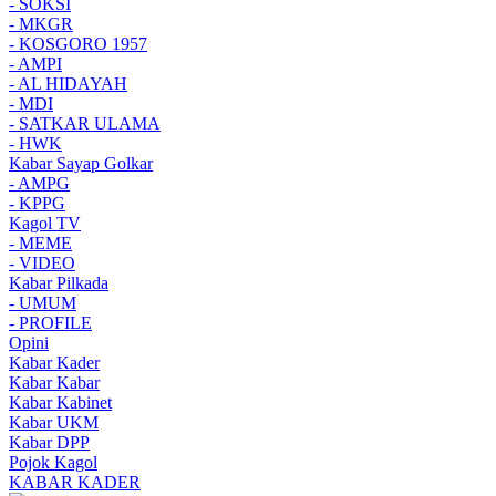
- SOKSI
- MKGR
- KOSGORO 1957
- AMPI
- AL HIDAYAH
- MDI
- SATKAR ULAMA
- HWK
Kabar Sayap Golkar
- AMPG
- KPPG
Kagol TV
- MEME
- VIDEO
Kabar Pilkada
- UMUM
- PROFILE
Opini
Kabar Kader
Kabar Kabar
Kabar Kabinet
Kabar UKM
Kabar DPP
Pojok Kagol
KABAR KADER