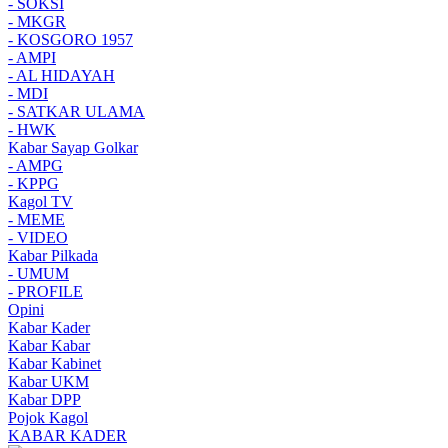
- SOKSI
- MKGR
- KOSGORO 1957
- AMPI
- AL HIDAYAH
- MDI
- SATKAR ULAMA
- HWK
Kabar Sayap Golkar
- AMPG
- KPPG
Kagol TV
- MEME
- VIDEO
Kabar Pilkada
- UMUM
- PROFILE
Opini
Kabar Kader
Kabar Kabar
Kabar Kabinet
Kabar UKM
Kabar DPP
Pojok Kagol
KABAR KADER