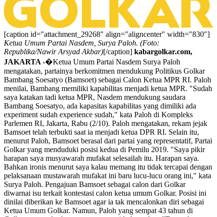
[caption id="attachment_29268" align="aligncenter" width="830"]
Ketua Umum Partai Nasdem, Surya Paloh. (Foto:
Republika/Nawir Arsyad Akbar)
[/caption]
kabargolkar.com,
JAKARTA -
�Ketua Umum Partai Nasdem Surya Paloh
mengatakan, partainya berkomitmen mendukung Politikus Golkar
Bambang Soesatyo (Bamsoet) sebagai Calon Ketua MPR RI. Paloh
menilai, Bambang memiliki kapabilitas menjadi ketua MPR. "Sudah
saya katakan tadi ketua MPR, Nasdem mendukung saudara
Bambang Soesatyo, ada kapasitas kapabilitas yang dimiliki ada
experiment sudah experience sudah," kata Paloh di Kompleks
Parlemen RI, Jakarta, Rabu (2/10). Paloh mengatakan, rekam jejak
Bamsoet telah terbukti saat ia menjadi ketua DPR RI. Selain itu,
menurut Paloh, Bamsoet berasal dari partai yang representatif, Partai
Golkar yang menduduki posisi kedua di Pemilu 2019. "Saya pikir
harapan saya musyawarah mufakat selesailah itu. Harapan saya.
Bahkan ironis menurut saya kalau memang itu tidak tercapai dengan
pelaksanaan mustawarah mufakat ini baru lucu-lucu orang ini," kata
Surya Paloh. Pengajuan Bamsoet sebagai calon dari Golkar
diwarnai isu terkait kontestasi calon ketua umum Golkar. Posisi ini
dinilai diberikan ke Bamsoet agar ia tak mencalonkan diri sebagai
Ketua Umum Golkar. Namun, Paloh yang sempat 43 tahun di