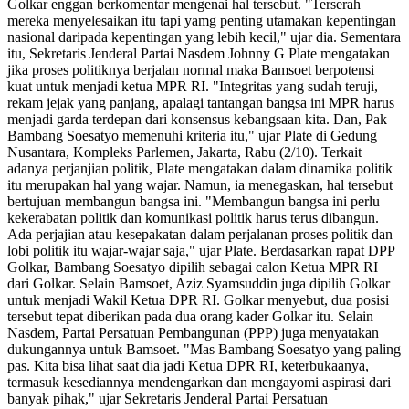
Golkar enggan berkomentar mengenai hal tersebut. "Terserah
mereka menyelesaikan itu tapi yamg penting utamakan kepentingan
nasional daripada kepentingan yang lebih kecil," ujar dia. Sementara
itu, Sekretaris Jenderal Partai Nasdem Johnny G Plate mengatakan
jika proses politiknya berjalan normal maka Bamsoet berpotensi
kuat untuk menjadi ketua MPR RI. "Integritas yang sudah teruji,
rekam jejak yang panjang, apalagi tantangan bangsa ini MPR harus
menjadi garda terdepan dari konsensus kebangsaan kita. Dan, Pak
Bambang Soesatyo memenuhi kriteria itu," ujar Plate di Gedung
Nusantara, Kompleks Parlemen, Jakarta, Rabu (2/10). Terkait
adanya perjanjian politik, Plate mengatakan dalam dinamika politik
itu merupakan hal yang wajar. Namun, ia menegaskan, hal tersebut
bertujuan membangun bangsa ini. "Membangun bangsa ini perlu
kekerabatan politik dan komunikasi politik harus terus dibangun.
Ada perjajian atau kesepakatan dalam perjalanan proses politik dan
lobi politik itu wajar-wajar saja," ujar Plate. Berdasarkan rapat DPP
Golkar, Bambang Soesatyo dipilih sebagai calon Ketua MPR RI
dari Golkar. Selain Bamsoet, Aziz Syamsuddin juga dipilih Golkar
untuk menjadi Wakil Ketua DPR RI. Golkar menyebut, dua posisi
tersebut tepat diberikan pada dua orang kader Golkar itu. Selain
Nasdem, Partai Persatuan Pembangunan (PPP) juga menyatakan
dukungannya untuk Bamsoet. "Mas Bambang Soesatyo yang paling
pas. Kita bisa lihat saat dia jadi Ketua DPR RI, keterbukaanya,
termasuk kesediannya mendengarkan dan mengayomi aspirasi dari
banyak pihak," ujar Sekretaris Jenderal Partai Persatuan