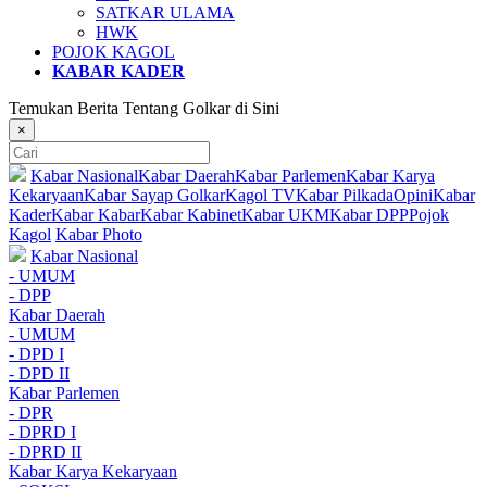
SATKAR ULAMA
HWK
POJOK KAGOL
KABAR KADER
Temukan Berita Tentang Golkar di Sini
×
Kabar Nasional
Kabar Daerah
Kabar Parlemen
Kabar Karya
Kekaryaan
Kabar Sayap Golkar
Kagol TV
Kabar Pilkada
Opini
Kabar
Kader
Kabar Kabar
Kabar Kabinet
Kabar UKM
Kabar DPP
Pojok
Kagol
Kabar Photo
Kabar Nasional
- UMUM
- DPP
Kabar Daerah
- UMUM
- DPD I
- DPD II
Kabar Parlemen
- DPR
- DPRD I
- DPRD II
Kabar Karya Kekaryaan