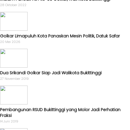
MKGR
Kabar
28 Oktober 2022
-
Photo
KOSGORO
1957
-
Golkar Limapuluh Kota Panaskan Mesin Politik, Datuk Safar
AMPI
20 Mei 2026
-
AL
HIDAYAH
-
MDI
Dua Srikandi Golkar Siap Jadi Walikota Bukittinggi
-
27 November 2019
SATKAR
ULAMA
-
HWK
Pembangunan RSUD Bukittinggi yang Molor Jadi Perhatian
Fraksi
Kabar
14 Juni 2019
Sayap