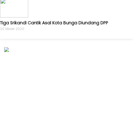
Golkar
-
AMPG
Tiga Srikandi Cantik Asal Kota Bunga Diundang DPP
-
20 Maret 2020
KPPG
Kagol
TV
-
MEME
-
VIDEO
Kabar
Pilkada
-
UMUM
-
PROFILE