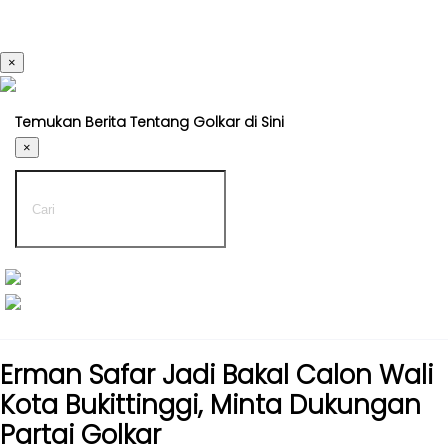
×
Kabar
Kabar
Nasional
Nasional
Temukan Berita Tentang Golkar di Sini
-
Kabar
UMUM
×
Daerah
-
DPP
Kabar
Parlemen
Kabar
Kabar
Daerah
Karya
-
Kekaryaan
UMUM
-
Kabar
DPD
Sayap
Erman Safar Jadi Bakal Calon Wali
I
Golkar
Kota Bukittinggi, Minta Dukungan
-
Kagol
Partai Golkar
DPD
TV