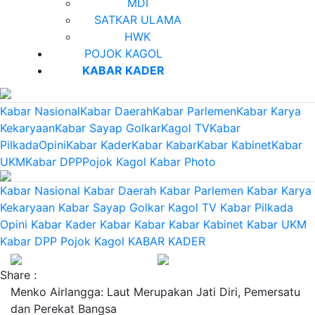
MDI
SATKAR ULAMA
HWK
POJOK KAGOL
KABAR KADER
Kabar Nasional
Kabar Daerah
Kabar Parlemen
Kabar Karya
Kekaryaan
Kabar Sayap Golkar
Kagol TV
Kabar
Pilkada
Opini
Kabar Kader
Kabar Kabar
Kabar Kabinet
Kabar
UKM
Kabar DPP
Pojok Kagol
Kabar Photo
Kabar Nasional
Kabar Daerah
Kabar Parlemen
Kabar Karya
Kekaryaan
Kabar Sayap Golkar
Kagol TV
Kabar Pilkada
Opini
Kabar Kader
Kabar Kabar
Kabar Kabinet
Kabar UKM
Kabar DPP
Pojok Kagol
KABAR KADER
Share :
Menko Airlangga: Laut Merupakan Jati Diri, Pemersatu
dan Perekat Bangsa