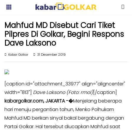
Kabar
Kabar
Mahfud MD Disebut Cari Tiket
Nasional
Nasional
Pilpres Di Golkar, Begini Respons
Kabar
Kabar
Dave Laksono
Daerah
Daerah
Kabar
Kabar Golkar
31 Desember 2019
Kabar
Parlemen
Parlemen
Kabar
Kabar
Karya
Karya
[caption id="attachment_33977" align="aligncenter"
Kekaryaan
Kekaryaan
width="813"]
Dave Laksono (Foto: rmol)
[/caption]
Kabar
Kabar
kabargolkar.com, JAKARTA -�
Menjelang beberapa
Sayap
Sayap
hari menuju pergantian tahun, Menko Polhukam
Golkar
Golkar
Mahfud MD berikan sinyal bakal bergabung dengan
Kagol
Kagol
Partai Golkar. Hal tersebut diucapkan Mahfud saat
TV
TV