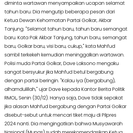
diminta wartawan menyampaikan ucapan selamat
Kabar
Kabar
tahun baru. Dia mengutip beberapa pesan dari
Pilkada
Pilkada
Ketua Dewan Kehormatan Partai Golkar, Akbar
Opini
Opini
Tanjung. "Selamat tahun baru, tahun baru semangat
Kabar
Kabar
baru. Kata Pak Akbar Tanjung, tahun baru, semangat
Kader
Kader
baru, Golkar baru, visi baru, cukup," kata Mahfud
Kabar
Kabar
sambil terkekeh kemudian meninggalkan wartawan.
Kabar
Kabar
Polisi muda Partai Golkar, Dave Laksono mengaku
Kabar
Kabar
sangat bersyukur jika Mahfud betul bergabung
Kabinet
Kabinet
dengan partai beringin. "Kalau iya (bergabung),
Kabar
Kabar
alhamdulillah," ujar Dave kepada Kantor Berita Politik
UKM
UKM
RMOL, Senin (30/12). Hanya saja, Dave tidak sepakat
Kabar
Kabar
jika alasan Mahfud bergabung dengan Partai Golkar
DPP
DPP
disebut-sebut untuk mencari tiket maju di Pilpres
Pojok
Pojok
2024 nanti. Dia mengingatkan bahwa Musyawarah
Kagol
Kagol
Nasional (Munas) sudah merekomendasikan Ketua