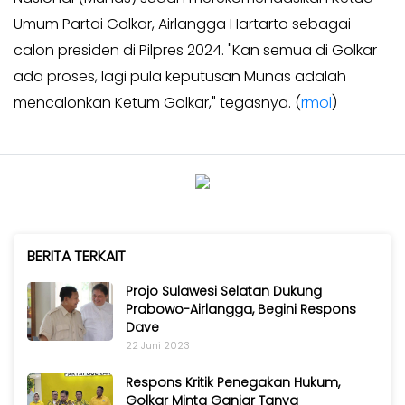
KABAR
Kabar
Umum Partai Golkar, Airlangga Hartarto sebagai
KADER
Photo
calon presiden di Pilpres 2024. "Kan semua di Golkar
ada proses, lagi pula keputusan Munas adalah
mencalonkan Ketum Golkar," tegasnya. (
rmol
)
BERITA TERKAIT
Projo Sulawesi Selatan Dukung
Prabowo-Airlangga, Begini Respons
Dave
22 Juni 2023
Respons Kritik Penegakan Hukum,
Golkar Minta Ganjar Tanya