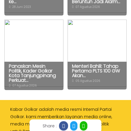
ke...
Beruntun Jadi Alarm...
28 Juni 2023
07 Agustus 2026
Panaskan Mesin
Menteri Bahlil: Tahap
Politik, Kader Golkar
Pertama PLTS 100 GW
Kota Tanjungpinang
Akan...
Perkuat...
05 Agustus 2026
07 Agustus 2026
Kabar Golkar adalah media resmi Internal Partai
Golkar. kami memberikan layanan media online,
media monitoring dan kampanye digital politik
Share :