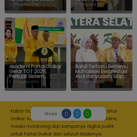
05 Agustus 2026
05 Agustus 2026
Akademi Partai Golkar
Bahlil Terharu Bertemu
Gelar TOT 2026,
Mahasiswi Berprestasi
Perkuat Sistem...
Asal Banyuasin, Siap...
04 Agustus 2026
05 Agustus 2026
Kabar Golkar adalah media resmi Internal Partai
Share :
Golkar. kami memberikan layanan media online,
media monitoring dan kampanye digital politik
untuk Partai Golkar dan seluruh kadernya.