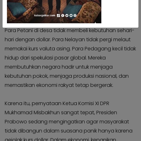
hasil panen terserap, dan rakyat bisa bekerja dengan
Kabar
Kabar
tenang.
Pilkada
Pilkada
Opini
Opini
Para Petani di desa tidak membeli kebutuhan sehari-
Kabar
Kabar
hari dengan dollar. Para Nelayan tidak pergi melaut
Kader
Kader
memakai kurs valuta asing. Para Pedagang kecil tidak
Kabar
Kabar
hidup dari spekulasi pasar global. Mereka
Kabar
Kabar
membutuhkan negara hadir untuk menjaga
Kabar
Kabar
kebutuhan pokok, menjaga produksi nasional, dan
Kabinet
Kabinet
memastikan ekonomi rakyat tetap bergerak.
Kabar
Kabar
UKM
UKM
Karena itu, pernyataan Ketua Komisi XI DPR
Kabar
Kabar
Mukhamad Misbakhun sangat tepat, Presiden
DPP
DPP
Prabowo sedang mengingatkan agar masyarakat
Pojok
Pojok
tidak dibangun dalam suasana panik hanya karena
Kagol
Kagol
gejolak kurs dollar. Dalam ekonomi, kepanikan