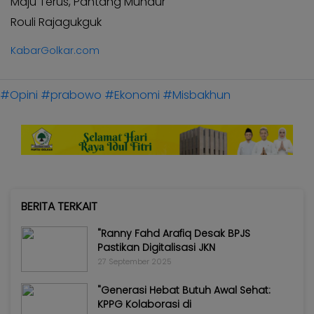
Maju Terus, Pantang Mundur
Rouli Rajagukguk
KabarGolkar.com
#Opini
#prabowo
#Ekonomi
#Misbakhun
BERITA TERKAIT
"Ranny Fahd Arafiq Desak BPJS
Pastikan Digitalisasi JKN
27 September 2025
"Generasi Hebat Butuh Awal Sehat:
KPPG Kolaborasi di