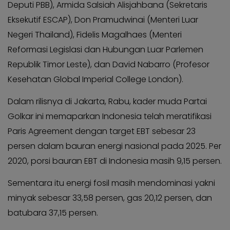
Kabar
Deputi PBB), Armida Salsiah Alisjahbana (Sekretaris
KADER
Photo
Eksekutif ESCAP), Don Pramudwinai (Menteri Luar
Negeri Thailand), Fidelis Magalhaes (Menteri
Reformasi Legislasi dan Hubungan Luar Parlemen
Republik Timor Leste), dan David Nabarro (Profesor
Kesehatan Global Imperial College London).
Dalam rilisnya di Jakarta, Rabu, kader muda Partai
Golkar ini memaparkan Indonesia telah meratifikasi
Paris Agreement dengan target EBT sebesar 23
persen dalam bauran energi nasional pada 2025. Per
2020, porsi bauran EBT di Indonesia masih 9,15 persen.
Sementara itu energi fosil masih mendominasi yakni
minyak sebesar 33,58 persen, gas 20,12 persen, dan
batubara 37,15 persen.