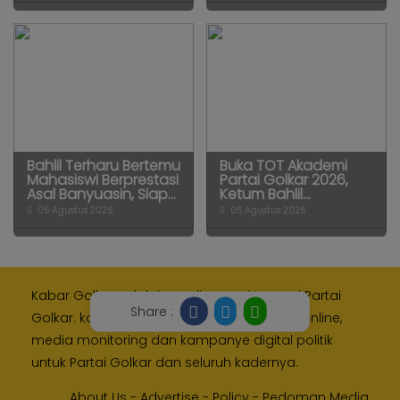
Bahlil Terharu Bertemu
Buka TOT Akademi
Mahasiswi Berprestasi
Partai Golkar 2026,
Asal Banyuasin, Siap...
Ketum Bahlil...
05 Agustus 2026
05 Agustus 2026
Kabar Golkar adalah media resmi Internal Partai
Share :
Golkar. kami memberikan layanan media online,
media monitoring dan kampanye digital politik
untuk Partai Golkar dan seluruh kadernya.
About Us
-
Advertise
-
Policy
-
Pedoman Media