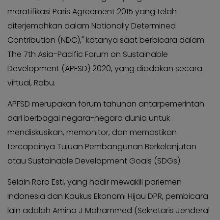
Kabar
Kabar
meratifikasi Paris Agreement 2015 yang telah
Pilkada
Pilkada
diterjemahkan dalam Nationally Determined
Opini
Opini
Contribution (NDC)," katanya saat berbicara dalam
Kabar
Kabar
The 7th Asia-Pacific Forum on Sustainable
Kader
Kader
Development (APFSD) 2020, yang diadakan secara
Kabar
Kabar
virtual, Rabu.
Kabar
Kabar
Kabar
APFSD merupakan forum tahunan antarpemerintah
Kabar
Kabinet
dari berbagai negara-negara dunia untuk
Kabinet
Kabar
mendiskusikan, memonitor, dan memastikan
Kabar
UKM
tercapainya Tujuan Pembangunan Berkelanjutan
UKM
Kabar
atau Sustainable Development Goals (SDGs).
Kabar
DPP
DPP
Selain Roro Esti, yang hadir mewakili parlemen
Pojok
Pojok
Indonesia dan Kaukus Ekonomi Hijau DPR, pembicara
Kagol
Kagol
lain adalah Amina J Mohammed (Sekretaris Jenderal
KABAR