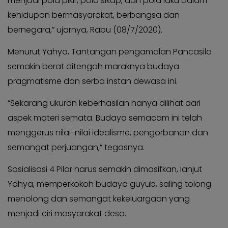
menjadi pola pikir, pola sikap, dan pola laku dalam
KABAR
Kabar
kehidupan bermasyarakat, berbangsa dan
KADER
Photo
bernegara,” ujarnya, Rabu
(08/7/2020).
Menurut Yahya, Tantangan pengamalan Pancasila
semakin berat ditengah maraknya budaya
pragmatisme dan serba instan dewasa ini.
“Sekarang ukuran keberhasilan hanya dilihat dari
aspek materi semata. Budaya semacam ini telah
menggerus nilai-nilai idealisme, pengorbanan dan
semangat perjuangan,” tegasnya.
Sosialisasi 4 Pilar harus semakin dimasifkan, lanjut
Yahya, memperkokoh budaya guyub, saling tolong
menolong dan semangat kekeluargaan yang
menjadi ciri masyarakat desa.