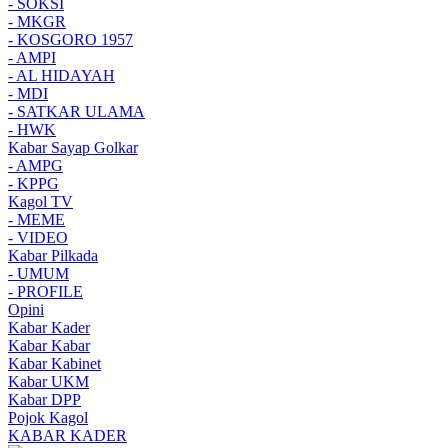
- SOKSI
- MKGR
- KOSGORO 1957
- AMPI
- AL HIDAYAH
- MDI
- SATKAR ULAMA
- HWK
Kabar Sayap Golkar
- AMPG
- KPPG
Kagol TV
- MEME
- VIDEO
Kabar Pilkada
- UMUM
- PROFILE
Opini
Kabar Kader
Kabar Kabar
Kabar Kabinet
Kabar UKM
Kabar DPP
Pojok Kagol
KABAR KADER