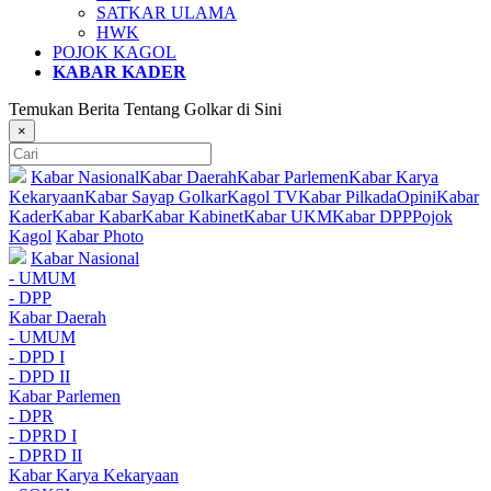
SATKAR ULAMA
HWK
POJOK KAGOL
KABAR KADER
Temukan Berita Tentang Golkar di Sini
×
Kabar Nasional
Kabar Daerah
Kabar Parlemen
Kabar Karya
Kekaryaan
Kabar Sayap Golkar
Kagol TV
Kabar Pilkada
Opini
Kabar
Kader
Kabar Kabar
Kabar Kabinet
Kabar UKM
Kabar DPP
Pojok
Kagol
Kabar Photo
Kabar Nasional
- UMUM
- DPP
Kabar Daerah
- UMUM
- DPD I
- DPD II
Kabar Parlemen
- DPR
- DPRD I
- DPRD II
Kabar Karya Kekaryaan