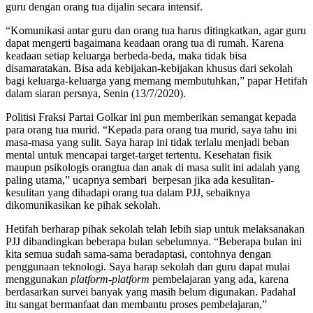
guru dengan orang tua dijalin secara intensif.
“Komunikasi antar guru dan orang tua harus ditingkatkan, agar guru
dapat mengerti bagaimana keadaan orang tua di rumah. Karena
keadaan setiap keluarga berbeda-beda, maka tidak bisa
disamaratakan. Bisa ada kebijakan-kebijakan khusus dari sekolah
bagi keluarga-keluarga yang memang membutuhkan,” papar Hetifah
dalam siaran persnya, Senin (13/7/2020).
Politisi Fraksi Partai Golkar ini pun memberikan semangat kepada
para orang tua murid. “Kepada para orang tua murid, saya tahu ini
masa-masa yang sulit. Saya harap ini tidak terlalu menjadi beban
mental untuk mencapai target-target tertentu. Kesehatan fisik
maupun psikologis orangtua dan anak di masa sulit ini adalah yang
paling utama,” ucapnya sembari berpesan jika ada kesulitan-
kesulitan yang dihadapi orang tua dalam PJJ, sebaiknya
dikomunikasikan ke pihak sekolah.
Hetifah berharap pihak sekolah telah lebih siap untuk melaksanakan
PJJ dibandingkan beberapa bulan sebelumnya. “Beberapa bulan ini
kita semua sudah sama-sama beradaptasi, contohnya dengan
penggunaan teknologi. Saya harap sekolah dan guru dapat mulai
menggunakan
platform-platform
pembelajaran yang ada, karena
berdasarkan survei banyak yang masih belum digunakan. Padahal
itu sangat bermanfaat dan membantu proses pembelajaran,”