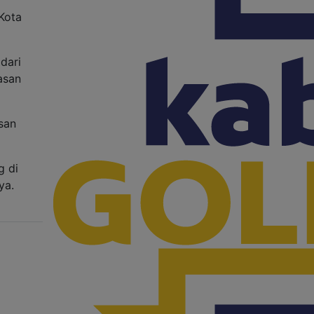
Kota
dari
asan
san
g di
ya.