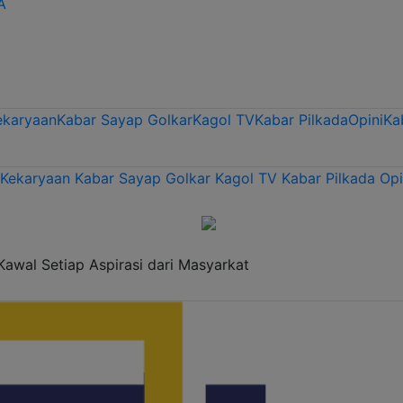
A
ekaryaan
Kabar Sayap Golkar
Kagol TV
Kabar Pilkada
Opini
Ka
 Kekaryaan
Kabar Sayap Golkar
Kagol TV
Kabar Pilkada
Opi
Kawal Setiap Aspirasi dari Masyarkat