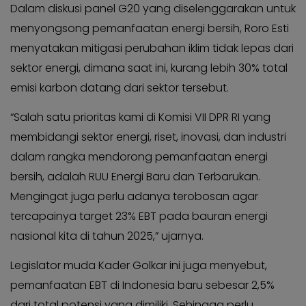
KABAR
Dalam diskusi panel G20 yang diselenggarakan untuk
Kabar
KADER
Photo
menyongsong pemanfaatan energi bersih, Roro Esti
menyatakan mitigasi perubahan iklim tidak lepas dari
sektor energi, dimana saat ini, kurang lebih 30% total
emisi karbon datang dari sektor tersebut.
“Salah satu prioritas kami di Komisi VII DPR RI yang
membidangi sektor energi, riset, inovasi, dan industri
dalam rangka mendorong pemanfaatan energi
bersih, adalah RUU Energi Baru dan Terbarukan.
Mengingat juga perlu adanya terobosan agar
tercapainya target 23% EBT pada bauran energi
nasional kita di tahun 2025,” ujarnya.
Legislator muda Kader Golkar ini juga menyebut,
pemanfaatan EBT di Indonesia baru sebesar 2,5%
dari total potensi yang dimiliki. Sehingga perlu