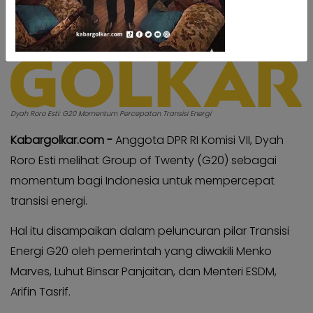
Kabar
Kabar
Pilkada
Pilkada
Opini
Opini
Kabar
Kabar
Kader
Kader
Dyah Roro Esti: G20 Momentum Percepatan Transisi Energi
Kabar
Kabar
Kabar
Kabar
Kabargolkar.com -
Anggota DPR RI Komisi VII, Dyah
Kabar
Roro Esti melihat Group of Twenty (G20) sebagai
Kabar
Kabinet
Kabinet
momentum bagi Indonesia untuk mempercepat
Kabar
transisi energi.
Kabar
UKM
UKM
Hal itu disampaikan dalam peluncuran pilar Transisi
Kabar
Kabar
Energi G20 oleh pemerintah yang diwakili Menko
DPP
DPP
Marves, Luhut Binsar Panjaitan, dan Menteri ESDM,
Pojok
Pojok
Arifin Tasrif.
Kagol
Kagol