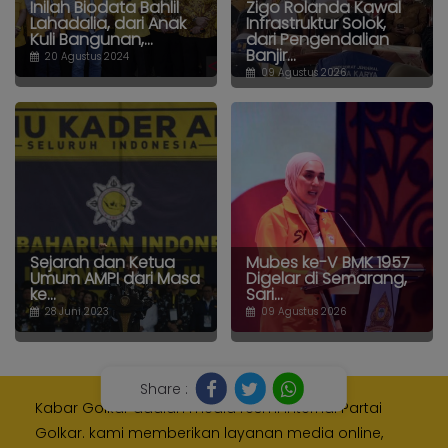
Inilah Biodata Bahlil
Zigo Rolanda Kawal
Lahadalia, dari Anak
Infrastruktur Solok,
Kuli Bangunan,...
dari Pengendalian
Banjir...
20 Agustus 2024
09 Agustus 2026
Sejarah dan Ketua
Mubes ke-V BMK 1957
Umum AMPI dari Masa
Digelar di Semarang,
ke...
Sari...
28 Juni 2023
09 Agustus 2026
Share :
Kabar Golkar adalah media resmi Internal Partai
Golkar. kami memberikan layanan media online,