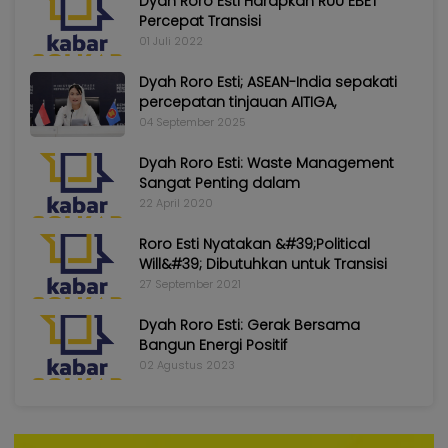
Dyah Roro Esti Harapkan RUU EBET
Percepat Transisi
01 Juli 2022
Dyah Roro Esti; ASEAN-India sepakati
percepatan tinjauan AITIGA,
04 September 2025
Dyah Roro Esti: Waste Management
Sangat Penting dalam
22 April 2020
Roro Esti Nyatakan &#39;Political
Will&#39; Dibutuhkan untuk Transisi
27 September 2021
Dyah Roro Esti: Gerak Bersama
Bangun Energi Positif
02 Agustus 2023