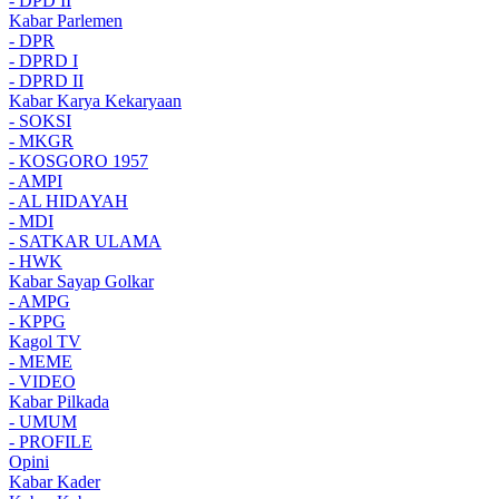
- DPD II
Kabar Parlemen
- DPR
- DPRD I
- DPRD II
Kabar Karya Kekaryaan
- SOKSI
- MKGR
- KOSGORO 1957
- AMPI
- AL HIDAYAH
- MDI
- SATKAR ULAMA
- HWK
Kabar Sayap Golkar
- AMPG
- KPPG
Kagol TV
- MEME
- VIDEO
Kabar Pilkada
- UMUM
- PROFILE
Opini
Kabar Kader