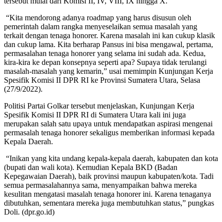
tersebut mulai dari Komisi II, IV, VIII, IX hingga X.
“Kita mendorong adanya roadmap yang harus disusun oleh
pemerintah dalam rangka menyeselaikan semua masalah yang
terkait dengan tenaga honorer. Karena masalah ini kan cukup klasik
dan cukup lama. Kita berharap Pansus ini bisa mengawal, pertama,
permasalahan tenaga honorer yang selama ini sudah ada. Kedua,
kira-kira ke depan konsepnya seperti apa? Supaya tidak terulangi
masalah-masalah yang kemarin,” usai memimpin Kunjungan Kerja
Spesifik Komisi II DPR RI ke Provinsi Sumatera Utara, Selasa
(27/9/2022).
Politisi Partai Golkar tersebut menjelaskan, Kunjungan Kerja
Spesifik Komisi II DPR RI di Sumatera Utara kali ini juga
merupakan salah satu upaya untuk mendapatkan aspirasi mengenai
permasalah tenaga honorer sekaligus memberikan informasi kepada
Kepala Daerah.
“Inikan yang kita undang kepala-kepala daerah, kabupaten dan kota
(bupati dan wali kota). Kemudian Kepala BKD (Badan
Kepegawaian Daerah), baik provinsi maupun kabupaten/kota. Tadi
semua permasalahannya sama, menyampaikan bahwa mereka
kesulitan mengatasi masalah tenaga honorer ini. Karena tenaganya
dibutuhkan, sementara mereka juga membutuhkan status,” pungkas
Doli. (dpr.go.id)