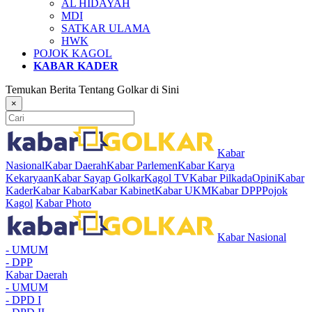
AL HIDAYAH
MDI
SATKAR ULAMA
HWK
POJOK KAGOL
KABAR KADER
Temukan Berita Tentang Golkar di Sini
×
Kabar
Nasional
Kabar Daerah
Kabar Parlemen
Kabar Karya
Kekaryaan
Kabar Sayap Golkar
Kagol TV
Kabar Pilkada
Opini
Kabar
Kader
Kabar Kabar
Kabar Kabinet
Kabar UKM
Kabar DPP
Pojok
Kagol
Kabar Photo
Kabar Nasional
- UMUM
- DPP
Kabar Daerah
- UMUM
- DPD I